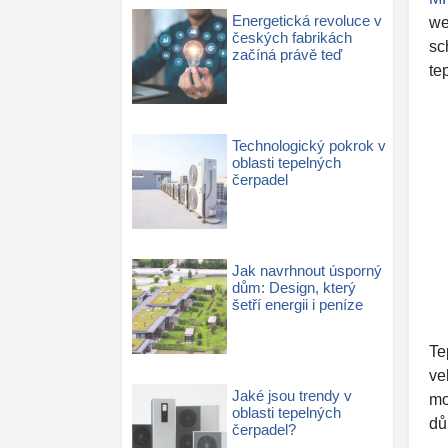
Energetická revoluce v
we
českých fabrikách
sc
začíná právě teď
te
Technologický pokrok v
oblasti tepelných
čerpadel
Jak navrhnout úsporný
dům: Design, který
šetří energii i peníze
Te
ve
Jaké jsou trendy v
mo
oblasti tepelných
dů
čerpadel?