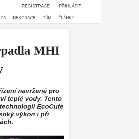
REGISTRACE
PŘIHLÁSIT
ADA
DEKORACE
DŮM
ČLÁNKY
rpadla MHI
y
řízení navržené pro
ví teplé vody. Tento
technologii EcoCute
soký výkon i při
ch. ​