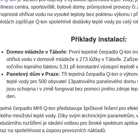
llness centra, sportoviště, bytové domy, průmyslové provozy či z
hopnosti ohřívat vodu na vysoké teploty bez poklesu výkonu i p
plotách zajišťuje Q-ton spolehlivé dodávky teplé vody po celý rok
Příklady instalací:
Domov mládeže v Táboře:
První tepelné čerpadlo Q-ton in
ohřívá vodu v domově mládeže s 273 lůžky v Táboře. Zaříz
ročního topného faktoru 3,31 při konstantní výstupní teplotě v
Panelový dům v Praze:
Tři tepelná čerpadla Q-ton o výkon
teplé vody pro 500 obyvatel 13patrového panelového domu 
jsou schopna i v zimě fungovat bez pomoci jiného zdroje tep
den.
pelné čerpadlo MHI Q-ton představuje špičkové řešení pro efekt
lkého množství teplé vody. Díky svým technickým parametrům, 
dulárního rozšíření je ideální volbou pro široké spektrum aplika
raz na spolehlivost a úsporu provozních nákladů.​