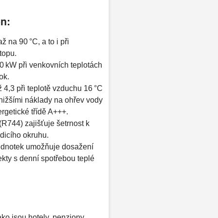
on:
 na 90 °C, a to i při
opu. ​
0 kW při venkovních teplotách
k. ​
4,3 při teplotě vzduchu 16 °C
 nižšími náklady na ohřev vody
getické třídě A+++. ​
(R744) zajišťuje šetrnost k
adicího okruhu.
ednotek umožňuje dosažení
kty s denní spotřebou teplé
ako jsou hotely, penziony,