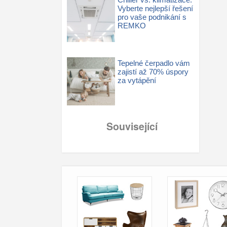
Vyberte nejlepší řešení
pro vaše podnikání s
REMKO
Tepelné čerpadlo vám
zajistí až 70% úspory
za vytápění
Související