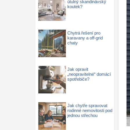
útulný skandinávský
koutek?
Chytrá řešení pro
karavany a off-grid
chaty
Jak opravit
„neopravitelné“ domácí
spotřebiče?
Jak chytře spravovat
rodinné nemovitosti pod
jednou střechou