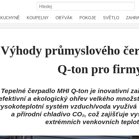
KUCHYNĚ
KOUPELNY
OBÝVÁK
POKOJE
SVĚTLO
ZAHR
Výhody průmyslového če
Q-ton pro firm
Tepelné čerpadlo MHI Q-ton je inovativní za
efektivní a ekologický ohřev velkého množst
vysokoteplotní systém vzduch/voda využívá 
a přírodní chladivo CO₂, což zajišťuje vy
extrémních venkovních teplotá