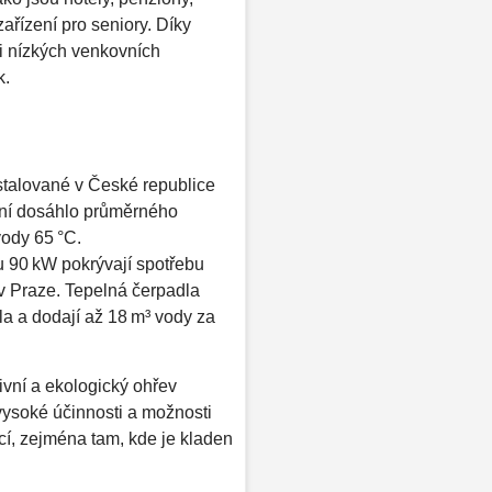
ařízení pro seniory. Díky
ři nízkých venkovních
. ​
stalované v České republice
ení dosáhlo průměrného
ody 65 °C. ​
u 90 kW pokrývají spotřebu
v Praze. Tepelná čerpadla
la a dodají až 18 m³ vody za
ivní a ekologický ohřev
vysoké účinnosti a možnosti
cí, zejména tam, kde je kladen