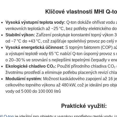
Klíčové vlastnosti MHI Q-t
Vysoká výstupní teplota vody:
Q-ton dokáže ohřívat vodu až
venkovních teplotách až −25 °C, bez potřeby elektrického dot
Stabilní výkon:
Zařízení poskytuje konstantní topný výkon 3
od −7 °C do +43 °C, což zajišťuje spolehlivý provoz po celý ro
Vysoká energetická účinnost:
S topným faktorem (COP) až 
a výstupní teplotě vody 65 °C nabízí Q-ton úsporný provoz s
o 20–30 % ve srovnání s nejlepšími tepelnými čerpadly v ener
Ekologické chladivo CO
₂
:
Použití přírodního chladiva CO₂ 
životnímu prostředí a eliminuje potřebu placených revizí chl
Modulární systém:
Možnost kaskádového zapojení až 16 j
celkového topného výkonu až 480 kW, což je ideální pro obje
vody od 5 000 do 100 000 litrů
Praktické využití:
I Q-ton
je ideální pro objekty s vysokou spotřebou teplé vody, j