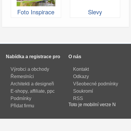
Foto Inspirace
Slevy
Nabídka a registrace pro
O nás
Výrobci a obchody
Kontakt
Řemeslníci
Odkazy
Architekti a designeři
Všeobecné podmínky
E-shopy, affiliate, ppc
Soukromí
Podmínky
RSS
Toto je mobilní verze N
Přidat firmu