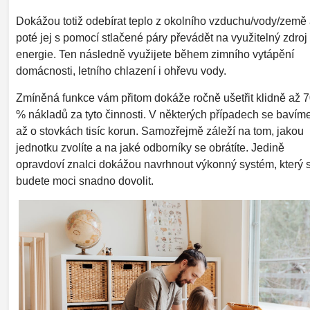
Dokážou totiž odebírat teplo z okolního vzduchu/vody/země
poté jej s pomocí stlačené páry převádět na využitelný zdroj
energie. Ten následně využijete během zimního vytápění
domácnosti, letního chlazení i ohřevu vody.
Zmíněná funkce vám přitom dokáže ročně ušetřit klidně až 
% nákladů za tyto činnosti. V některých případech se bavím
až o stovkách tisíc korun. Samozřejmě záleží na tom, jakou
jednotku zvolíte a na jaké odborníky se obrátíte. Jedině
opravdoví znalci dokážou navrhnout výkonný systém, který s
budete moci snadno dovolit.