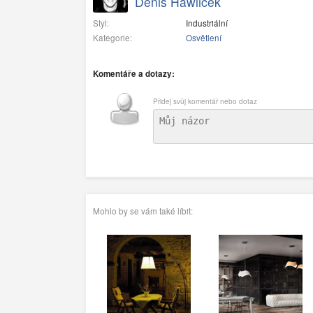
Denis Hawlicek
Styl:
Industriální
Kategorie:
Osvětlení
Komentáře a dotazy:
Přidej svůj komentář nebo dotaz
Mohlo by se vám také líbit: