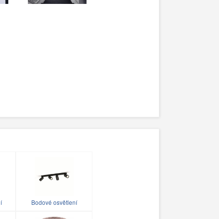
í
Bodové osvětlení