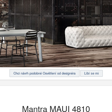
Chci návrh podobné Osvětlení od designéra
Mantra MAUI 4810