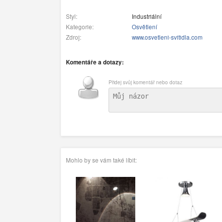
Styl:
Industriální
Kategorie:
Osvětlení
Zdroj:
www.osvetleni-svitidla.com
Komentáře a dotazy:
Přidej svůj komentář nebo dotaz
Mohlo by se vám také líbit: