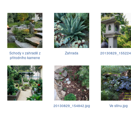
Schody v zahradě z
Zahrada
20130829_155224.
přírodního kamene
20130829_154842.jpg
Ve stínu.jpg