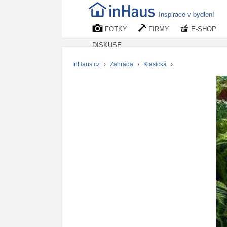
Inspirace v bydlení
FOTKY
FIRMY
E-SHOP
DISKUSE
InHaus.cz
›
Zahrada
›
Klasická
›