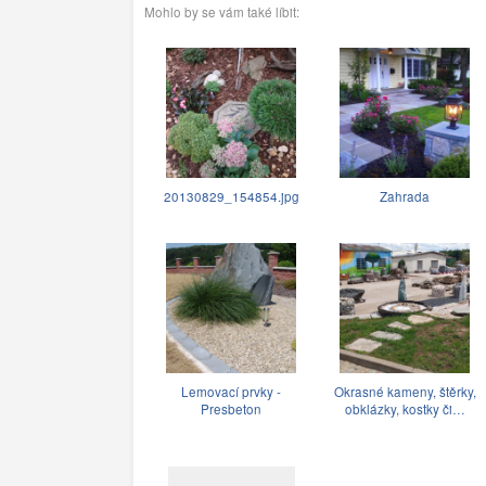
Mohlo by se vám také líbit:
20130829_154854.jpg
Zahrada
Lemovací prvky -
Okrasné kameny, štěrky,
Presbeton
obklázky, kostky či…