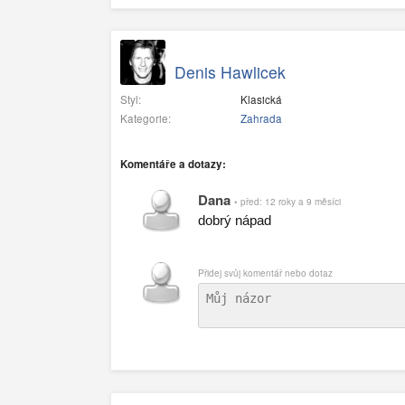
Denis Hawlicek
Styl:
Klasická
Kategorie:
Zahrada
Komentáře a dotazy:
Dana
• před: 12 roky a 9 měsíci
dobrý nápad
Přidej svůj komentář nebo dotaz