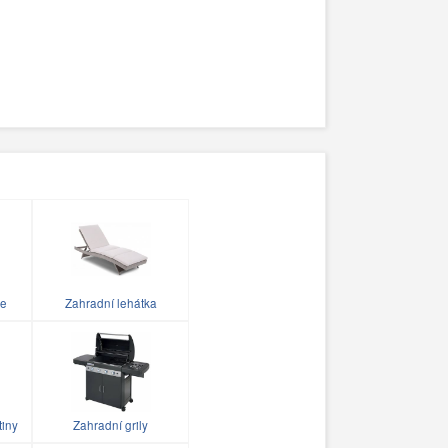
le
Zahradní lehátka
tiny
Zahradní grily