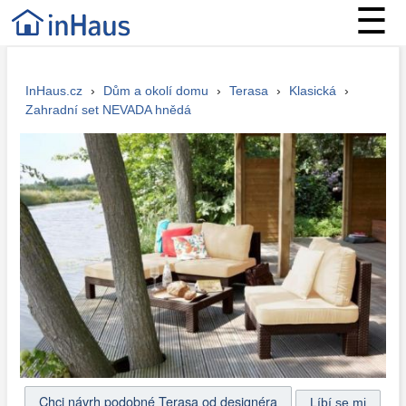
☰
InHaus.cz
›
Dům a okolí domu
›
Terasa
›
Klasická
›
Zahradní set NEVADA hnědá
Chci návrh podobné Terasa od designéra