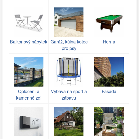
Balkonový nábytek
Garáž, kůlna kotec
Herna
pro psy
Oplocení a
Výbava na sport a
Fasáda
kamenné zdi
zábavu
(gabiony)