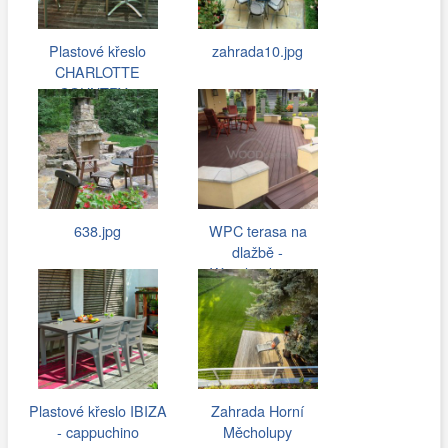
Plastové křeslo
zahrada10.jpg
CHARLOTTE
COUNTRY -
cappuccino
638.jpg
WPC terasa na
dlažbě -
Woodparket.cz
Plastové křeslo IBIZA
Zahrada Horní
- cappuchino
Měcholupy