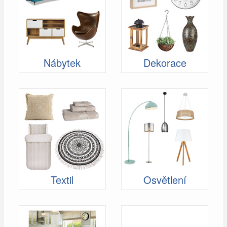
Nábytek
Dekorace
Textil
Osvětlení