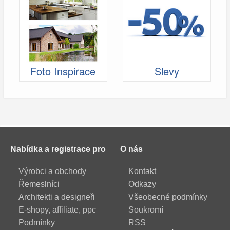
Foto Inspirace
Slevy
Nabídka a registrace pro
O nás
Výrobci a obchody
Kontakt
Řemeslníci
Odkazy
Architekti a designeři
Všeobecné podmínky
E-shopy, affiliate, ppc
Soukromí
Podmínky
RSS