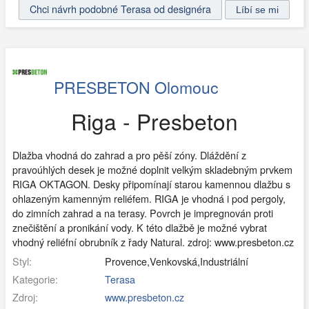
Chci návrh podobné Terasa od designéra
PRESBETON Olomouc
Riga - Presbeton
Dlažba vhodná do zahrad a pro pěší zóny. Dláždění z
pravoúhlých desek je možné doplnit velkým skladebným prvkem
RIGA OKTAGON. Desky připomínají starou kamennou dlažbu s
ohlazeným kamenným reliéfem. RIGA je vhodná i pod pergoly,
do zimních zahrad a na terasy. Povrch je impregnován proti
znečištění a pronikání vody. K této dlažbě je možné vybrat
vhodný reliéfní obrubník z řady Natural. zdroj: www.presbeton.cz
Styl:
Provence,Venkovská,Industriální
Kategorie:
Terasa
Zdroj:
www.presbeton.cz