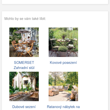
Mohlo by se vám také líbit:
SOMERSET
Kovové posezení
Zahradní stůl
rozkládací
Dubové sezení
Ratanový nábytek na