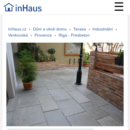
☰
InHaus.cz
›
Dům a okolí domu
›
Terasa
›
Industriální
›
Venkovská
›
Provence
›
Riga - Presbeton