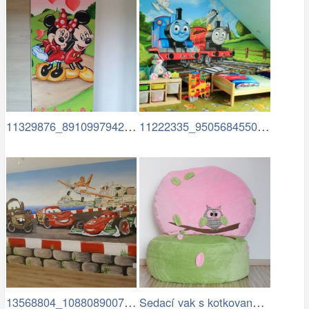
11329876_891099794286456…
11222335_950568455006256…
13568804_1088089007920866…
Sedací vak s kotkovanou sovičkou.jpg