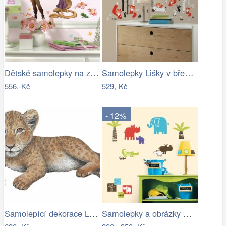
Dětské samolepky na zeď s Rapunzel -…
Samolepky Lišky v březovém háji
556,-Kč
529,-Kč
- 12%
Samolepící dekorace Lev mládě
Samolepky a obrázky Dětské safari