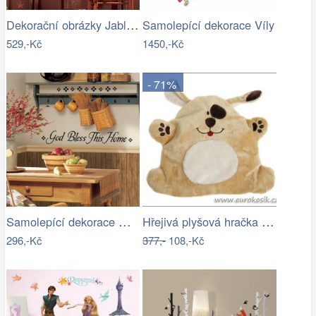
Dekorační obrázky Jablíčka - samolepky
Samolepící dekorace Víly
529,-Kč
1450,-Kč
- 71%
Samolepící dekorace God Bless This Home
Hřejivá plyšová hračka PEJSEK pro…
296,-Kč
377,-
108,-Kč