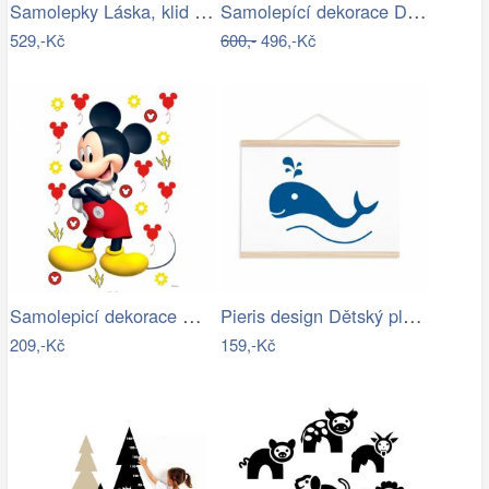
Samolepky Láska, klid a pohoda
Samolepící dekorace Dinosaurus
529,-Kč
600,-
496,-Kč
Samolepicí dekorace Mickey Mouse 42,5 x…
Pieris design Dětský plakát velryba
209,-Kč
159,-Kč