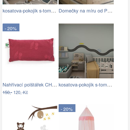
kosatova-pokojik s-tom0-min-hl.jpg
Domečky na míru od Pieris design
- 20%
Nahřívací polštářek CHERRY SMALL PICOLO…
kosatova-pokojik s-tom6-min.jpg
150,-
120,-Kč
- 20%