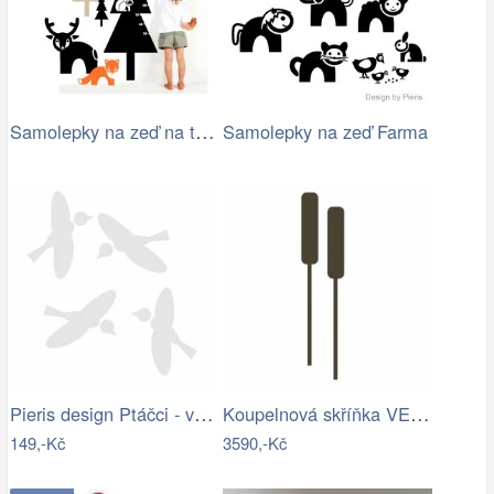
Samolepky na zeď na téma les
Samolepky na zeď Farma
Pieris design Ptáčci - vybarvovací…
Koupelnová skříňka VENOM bílá/dub…
149,-Kč
3590,-Kč