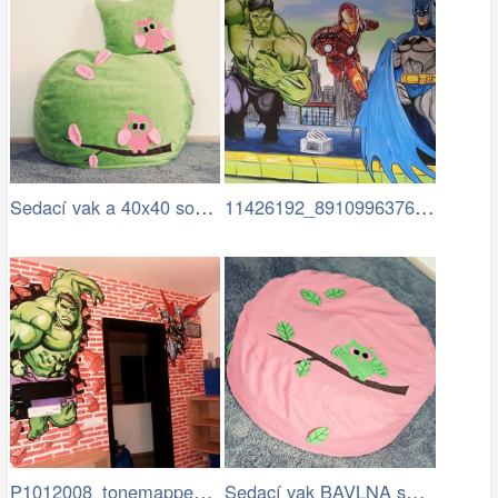
Sedací vak a 40x40 sova růžová.jpg
11426192_891099637619805…
P1012008_tonemapped.jpg
Sedací vak BAVLNA se zelenou sovou.jpg