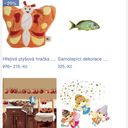
- 20%
Hřejivá plyšová hračka MOTÝLEK pro…
Samolepící dekorace Grunt velký
270,-
216,-Kč
325,-Kč