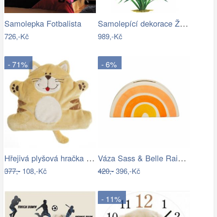
Samolepící dekorace Žlutý květ
Samolepka Fotbalista
726,-Kč
989,-Kč
- 71%
- 6%
Hřejivá plyšová hračka KOČIČKA pro…
Váza Sass & Belle Rainbow
377,-
108,-Kč
420,-
396,-Kč
- 11%