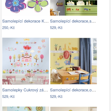
Samolepící dekorace Kreslené květy
Samolepící dekorace,samolepky,obrázky…
250,-Kč
529,-Kč
Samolepky Cukrový zámek - Sladkosti
Samolepící dekorace,obrázky - samolepky…
529,-Kč
529,-Kč