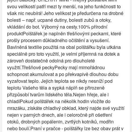
svou velikostí patří mezi ty menší, na jeho funkčnosti to
však nic neubírá! Jeho velikost je předurčena na drobné
bolesti – např. ucpané dutiny, bolesti zubů a otoky,
vkládání do bot. Výborný na cesty.100% přírodní
produktPolštářek je naplněn třešňovými peckami, které
prošly procesem důkladného očištění a vysušení.
Bavlněná textilie použitá na obal polštářku byla utkána
speciálně pro toto využití, je velmi příjemná na dotek a
zároveň dostatečně odolná pro dlouholeté
využití.Třešňové peckyPecky mají mimořádnou
schopnost akumulovat a po překvapivě dlouhou dobu
vyzařovat teplo. Jejich teplota se nikdy nesníží pod
teplotu Vašeho těla a sypká náplň se přirozeně
přizpůsobí tvarům lidského těla.Nejen hřeje, ale i
chladíPokud polštářek na několik hodin vložíte do
mrazáku, získáte chladivý obklad, který najde své využití
nejen v parných dnech, ale i celoročně při ošetření
otoků, drobných popálenin, zvrtlých kotníků, modřin
nebo boulí.Praní v pračce - polštářky lze bez obav prát v