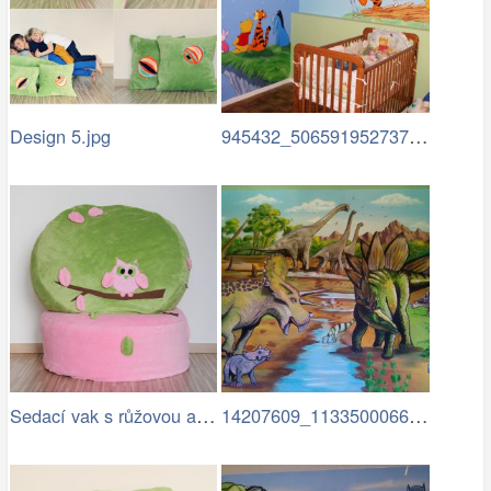
945432_506591952737244_1047283933_n –…
Design 5.jpg
Sedací vak s růžovou a hnědou…
14207609_1133500066713093…