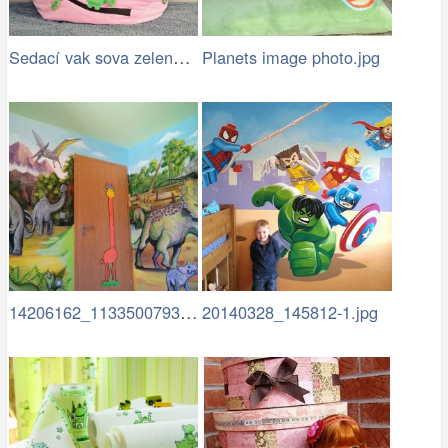
Sedací vak sova zelená a 40x40 sova…
Planets image photo.jpg
14206162_1133500793379687…
20140328_145812-1.jpg