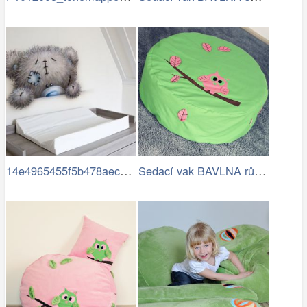
14e4965455f5b478aec84881a67a4e42.jpg
Sedací vak BAVLNA růžová sova.jpg