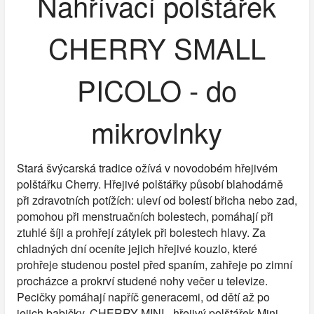
Nahřívací polštářek
CHERRY SMALL
PICOLO - do
mikrovlnky
Stará švýcarská tradice ožívá v novodobém hřejivém
polštářku Cherry. Hřejivé polštářky působí blahodárně
při zdravotních potížích: uleví od bolestí břicha nebo zad,
pomohou při menstruačních bolestech, pomáhají při
ztuhlé šíji a prohřejí zátylek při bolestech hlavy. Za
chladných dní oceníte jejich hřejivé kouzlo, které
prohřeje studenou postel před spaním, zahřeje po zimní
procházce a prokrví studené nohy večer u televize.
Pecičky pomáhají napříč generacemi, od dětí až po
jejich babičky. CHERRY MINI - hřejivý polštářek Mini