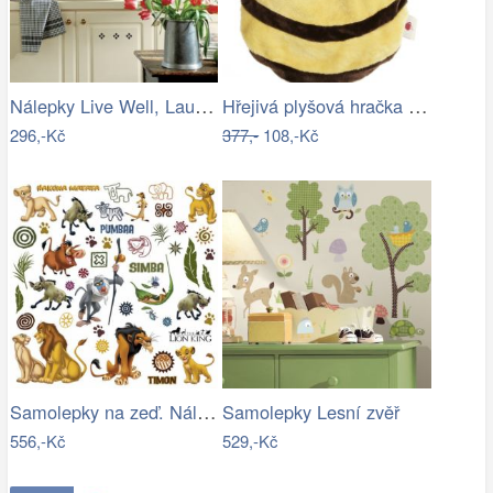
Nálepky Live Well, Laugh Often, Love…
Hřejivá plyšová hračka ČMELDA pro…
296,-Kč
377,-
108,-Kč
Samolepky na zeď. Nálepky Lví král
Samolepky Lesní zvěř
556,-Kč
529,-Kč