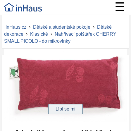
☰
InHaus.cz
›
Dětské a studentské pokoje
›
Dětské
dekorace
›
Klasické
›
Nahřívací polštářek CHERRY
SMALL PICOLO - do mikrovlnky