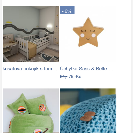
- 6%
kosatova-pokojik s-tom0-min.jpg
Úchytka Sass & Belle Sweet Dreams…
84,-
79,-Kč