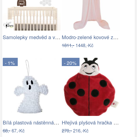
Samolepky medvěd a včelky
Modro-zelené kovové závěsné světlo…
1811,-
1448,-Kč
- 1%
- 20%
Bílá plastová nástěnná dekorace duch na…
Hřejivá plyšová hračka BERUŠKA pro…
68,-
67,-Kč
270,-
216,-Kč