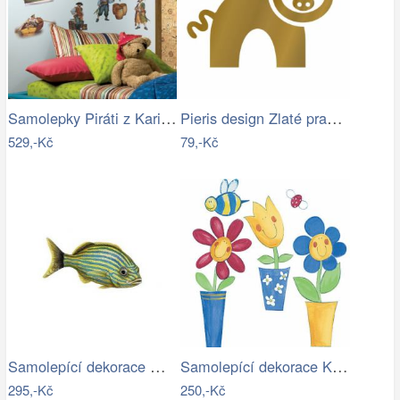
Samolepky Piráti z Karibiku
Pieris design Zlaté prasátko -…
529,-Kč
79,-Kč
Samolepící dekorace Grunt - malý
Samolepící dekorace Květinky v…
295,-Kč
250,-Kč