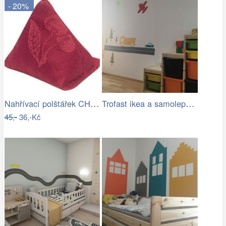
- 20%
Nahřívací polštářek CHERRY MINI DO KAPSY
Trofast ikea a samolepky Pieris design
45,-
36,-Kč