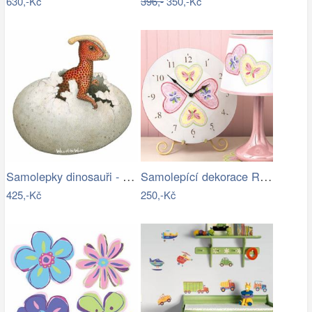
630,-Kč
396,-
350,-Kč
Samolepky dinosauři - Samolepící…
Samolepící dekorace Romantická srdíčka
425,-Kč
250,-Kč