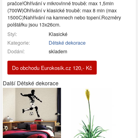
pračce!Ohřívání v mikrovlnné troubě: max 1,5min
(700W)Ohřívání v klasické troubě: max 8 min (max
1500C)Nahřívání na kamnech nebo topení.Rozměry
polštářku jsou 13x26cm.
Styl:
Klasické
Kategorie:
Dětské dekorace
Dodání:
skladem
Do obchodu Eurokosik.cz
120
,-
Kč
Další Dětské dekorace