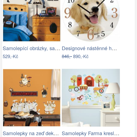
Samolepící obrázky, samolepky Sportovní…
Designové nástěnné hodiny 14846 Lowell…
529,-Kč
846,-
890,-Kč
Samolepky na zeď dekorace Kuchaři
Samolepky Farma kreslená