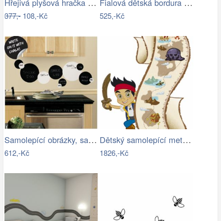
Hřejivá plyšová hračka PEJSEK pro…
Fialová dětská bordura Disney Princess …
377,-
108,-Kč
525,-Kč
Samolepící obrázky, samolepky Black &…
Dětský samolepící metr Jake a piráti ze…
612,-Kč
1826,-Kč