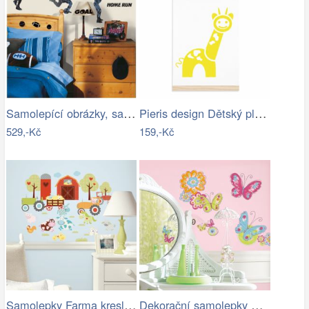
Samolepící obrázky, samolepky Sportovní…
Pieris design Dětský plakát - žirafa
529,-Kč
159,-Kč
Samolepky Farma kreslená
Dekorační samolepky Motýli. Obrázky…