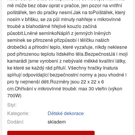
mě může bez obav oprat v pračce, jen pozor na vnitřní
polštářek, ten do pračky nesmí.Jak na toPolštářek, který
nosím v bříšku, se za půl minuty nahřeje v mikrovlnné
troubě a blahodárné hřejivé kouzlo začíná
působit.Lněné semínkoNáplň z jemných lněných
semínek se přirozeně přizpůsobí i tělíčku našich
drobečků a přírodní teplo, které vyzařuje, nikdy neklesne
pod přirozenou teplotu lidského těla.BezpečnostJá i moji
kamarádi jsme vyrobeni z nebývalé měkké kvalitní látky,
ke které se každý rád přitulí. Všechny hračky Inatura
splňují odpovídající bezpečnostní normy a jsou vhodné i
pro ty nejmenší děti.Rozměry jsou 22 x 22 x 6
cm.Ohřívání v mikrovlnné troubě: max 30 vteřin (výkon
700W)
Styl:
Kategorie:
Dětské dekorace
Dodání:
skladem