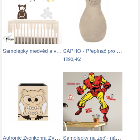
Samolepky medvěd a včelky
SAPHO - Přepínač pro artikl MA139 DEV181
1290,-Kč
Autronic Zvonkohra ZV701017
Samolepky na zeď - nálepky Iron man