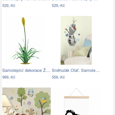
529,-Kč
529,-Kč
Samolepící dekorace Žlutý květ
Sněhulák Olaf. Samolepky na zeď Ledové…
989,-Kč
556,-Kč