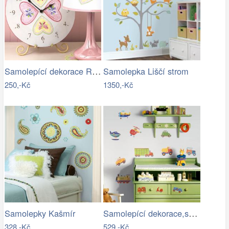
Samolepící dekorace Romantická srdíčka
Samolepka Liščí strom
250,-Kč
1350,-Kč
Samolepící dekorace,samolepky,obrázky…
Samolepky Kašmír
328,-Kč
529,-Kč