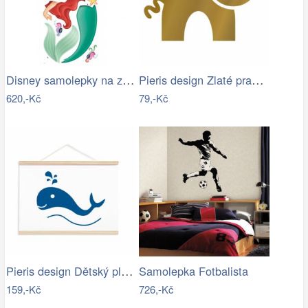
Disney samolepky na zeď. Malá mořská…
Pieris design Zlaté prasátko -…
620,-Kč
79,-Kč
Pieris design Dětský plakát velryba
Samolepka Fotbalista
159,-Kč
726,-Kč