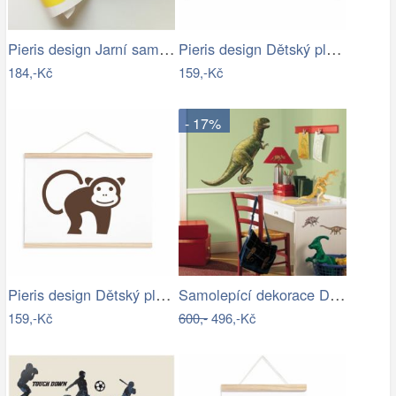
Pieris design Jarní samolepky na okno 4
Pieris design Dětský plakát - tygr
184,-Kč
159,-Kč
- 17%
Pieris design Dětský plakát - opička
Samolepící dekorace Dinosaurus
159,-Kč
600,-
496,-Kč