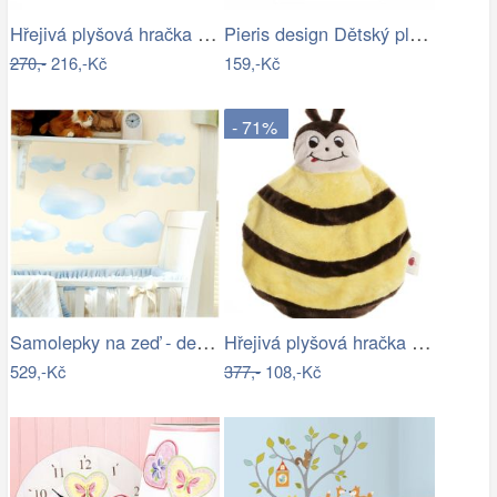
Hřejivá plyšová hračka MOTÝLEK pro…
Pieris design Dětský plakát les
270,-
216,-Kč
159,-Kč
- 71%
Samolepky na zeď - dekorace obrázky…
Hřejivá plyšová hračka ČMELDA pro…
529,-Kč
377,-
108,-Kč