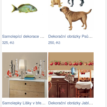
Samolepící dekorace Grunt velký
Dekorační obrázky Psů - dekorace psi
325,-Kč
250,-Kč
Samolepky Lišky v březovém háji
Dekorační obrázky Jablíčka - samolepky