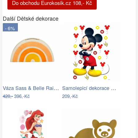
Do obchodu Eurokosik.cz
108
,-
Kč
Další Dětské dekorace
- 6%
Váza Sass & Belle Rainbow
Samolepicí dekorace Mickey Mouse 42,5 x…
420,-
396,-Kč
209,-Kč