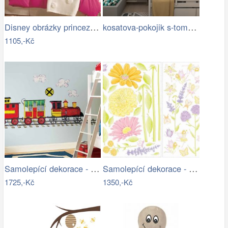
Disney obrázky princezen. Samolepka…
kosatova-pokojik s-tom6-min.jpg
1105,-Kč
Samolepící dekorace - samolepící…
Samolepící dekorace - samolepky…
1725,-Kč
1350,-Kč