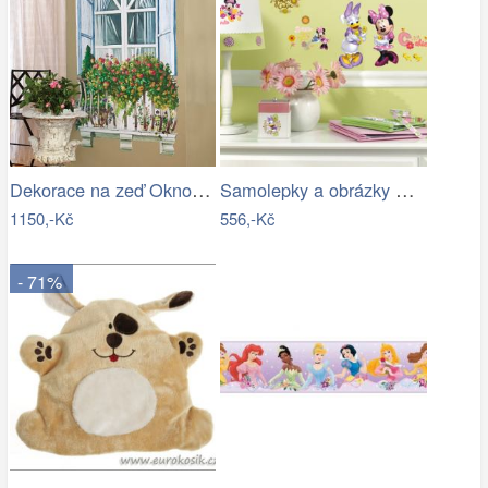
Dekorace na zeď Okno s balkonem a…
Samolepky a obrázky Disney. Nálepky na…
1150,-Kč
556,-Kč
- 71%