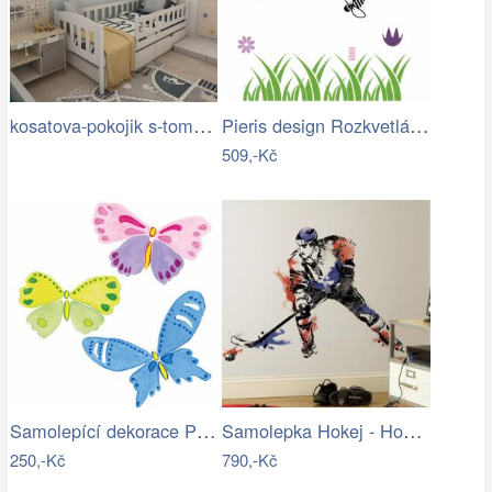
kosatova-pokojik s-tom0-min-hl.jpg
Pieris design Rozkvetlá louka - sada…
509,-Kč
Samolepící dekorace Pasteloví motýlci
Samolepka Hokej - Hokejsta
250,-Kč
790,-Kč