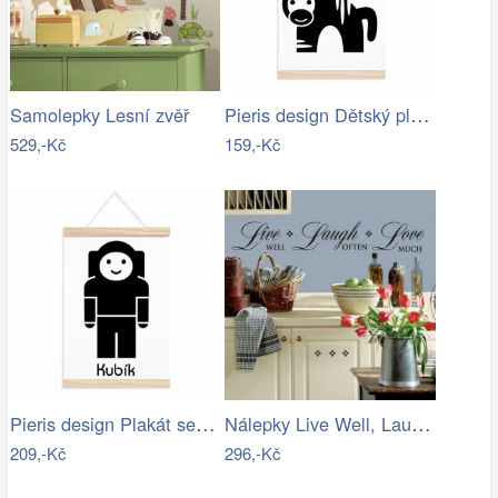
Pieris design Dětský plakát - zebra
Samolepky Lesní zvěř
529,-Kč
159,-Kč
Pieris design Plakát se jménem Kosmonaut
Nálepky Live Well, Laugh Often, Love…
209,-Kč
296,-Kč