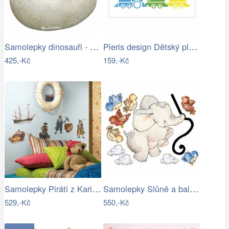
Samolepky dinosauři - Samolepící…
Pieris design Dětský plakát - vlak se…
425,-Kč
159,-Kč
Samolepky Piráti z Karibiku
Samolepky Slůně a balonek
529,-Kč
550,-Kč