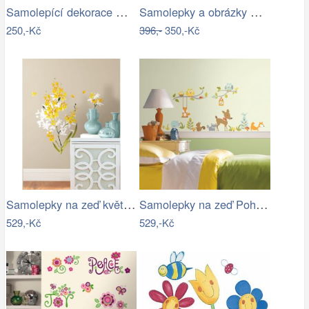
Samolepící dekorace Motýli - motýlci
Samolepky a obrázky Dětské safari
250,-Kč
396,-
350,-Kč
Samolepky na zeď květiny Zlatý déšť
Samolepky na zeď Pohádkový les
529,-Kč
529,-Kč