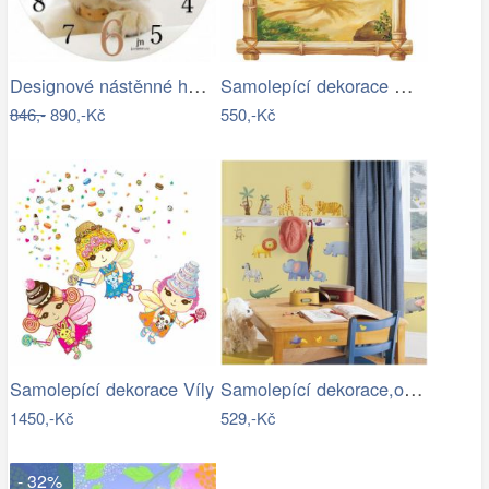
Designové nástěnné hodiny 14846 Lowell…
Samolepící dekorace Okno tropické
846,-
890,-Kč
550,-Kč
Samolepící dekorace,obrázky - samolepky…
Samolepící dekorace Víly
1450,-Kč
529,-Kč
- 32%