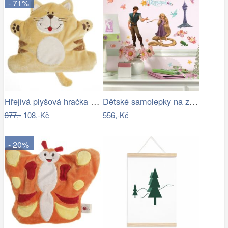
- 71%
Hřejivá plyšová hračka KOČIČKA pro…
Dětské samolepky na zeď s Rapunzel -…
377,-
108,-Kč
556,-Kč
- 20%