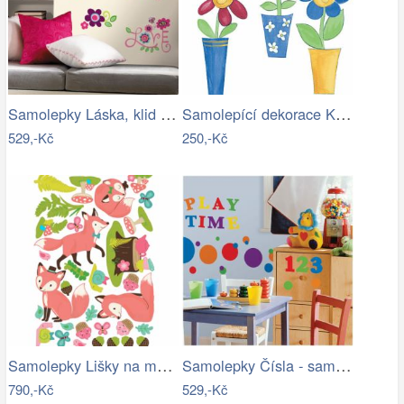
Samolepky Láska, klid a pohoda
Samolepící dekorace Květinky v…
529,-Kč
250,-Kč
Samolepky Lišky na mýtině
Samolepky Čísla - samolepící dekorace
790,-Kč
529,-Kč