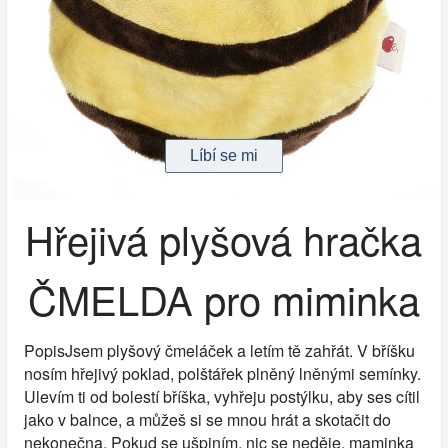
Hřejivá plyšová hračka
ČMELDA pro miminka
PopisJsem plyšový čmeláček a letím tě zahřát. V bříšku
nosím hřejivý poklad, polštářek plněný lněnými semínky.
Ulevím ti od bolestí bříška, vyhřeju postýlku, aby ses cítil
jako v balnce, a můžeš si se mnou hrát a skotačit do
nekonečna. Pokud se ušpiním, nic se neděje, maminka