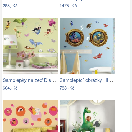
285,-Kč
1475,-Kč
Samolepky na zeď Disney Fairies - Víly
Samolepící obrázky Hledá se Nemo.…
664,-Kč
788,-Kč