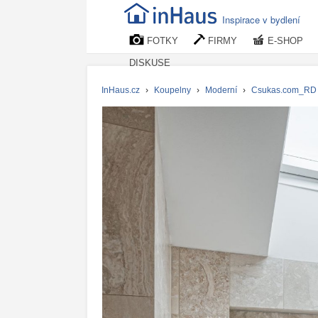
Inspirace v bydlení
FOTKY
FIRMY
E-SHOP
DISKUSE
InHaus.cz
›
Koupelny
›
Moderní
›
Csukas.com_RD D