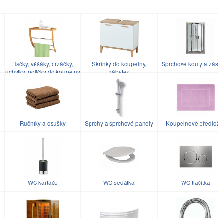
Háčky, věšáky, držáčky,
Skříňky do koupelny,
Sprchové kouty a zás
úchytky, poličky do koupelny
nábytek
Ručníky a osušky
Sprchy a sprchové panely
Koupelnové předlo
WC kartáče
WC sedátka
WC tlačítka