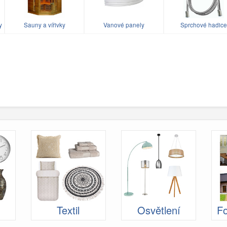
y
Sauny a vířivky
Vanové panely
Sprchové hadice
Textil
Osvětlení
Fo