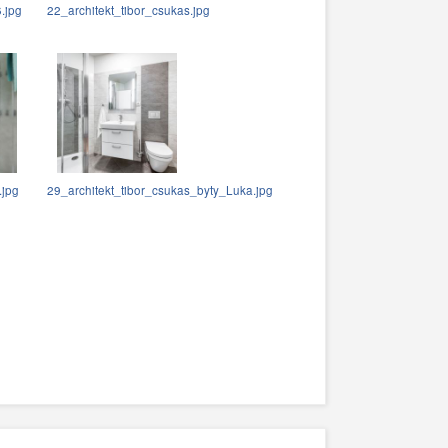
.jpg
22_architekt_tibor_csukas.jpg
jpg
29_architekt_tibor_csukas_byty_Luka.jpg