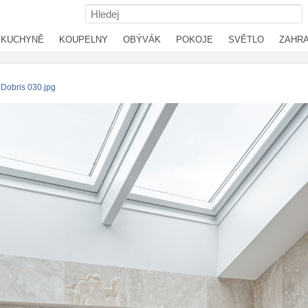
KUCHYNĚ
KOUPELNY
OBÝVÁK
POKOJE
SVĚTLO
ZAHR
obris 030.jpg