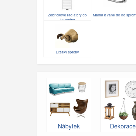
Žebříčkové radiátory do
Madla k vaně do do sprch
koupelny
Držáky sprchy
Nábytek
Dekorace