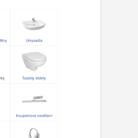
těny
Umyvadla
žky
Toalety, bidety
Koupelnové osvětlení