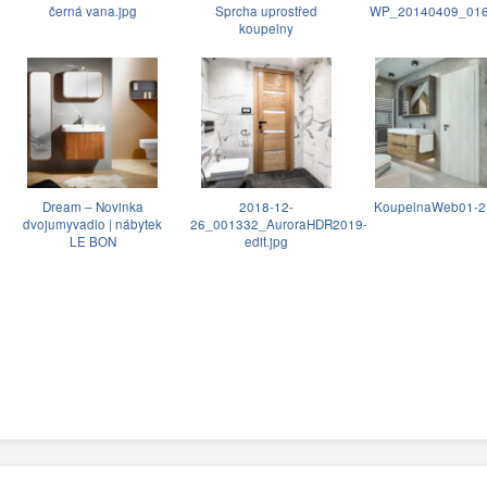
černá vana.jpg
Sprcha uprostřed
WP_20140409_016
koupelny
Dream – Novinka
2018-12-
KoupelnaWeb01-2.
dvojumyvadlo | nábytek
26_001332_AuroraHDR2019-
LE BON
edit.jpg