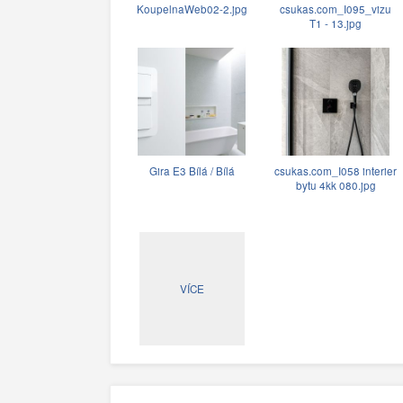
KoupelnaWeb02-2.jpg
csukas.com_I095_vizu
T1 - 13.jpg
Gira E3 Bílá / Bílá
csukas.com_I058 interier
bytu 4kk 080.jpg
VÍCE