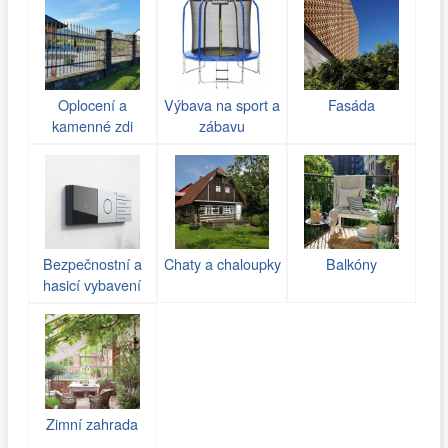
Oplocení a
Výbava na sport a
Fasáda
kamenné zdi
zábavu
(gabiony)
Bezpečnostní a
Chaty a chaloupky
Balkóny
hasicí vybavení
Zimní zahrada