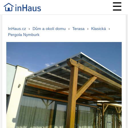
☰
InHaus.cz
›
Dům a okolí domu
›
Terasa
›
Klasická
›
Pergola Nymburk