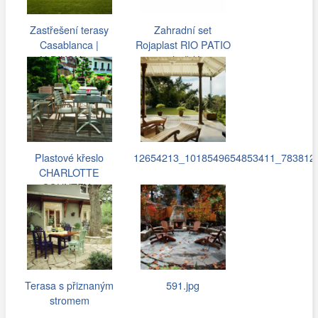
Zastřešení terasy
Zahradní set
Casablanca |
Rojaplast RIO PATIO
ALBIXON a.s.
- hnědý
Plastové křeslo
12654213_1018549654853411_783812
CHARLOTTE
COUNTRY -
cappuccino
Terasa s přiznaným
591.jpg
stromem