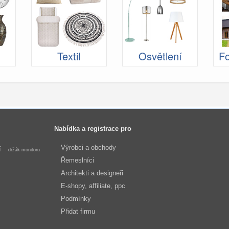
Textil
Osvětlení
Fo
Nabídka a registrace pro
Výrobci a obchody
í
držák monitoru
Řemeslníci
Architekti a designeři
E-shopy, affiliate, ppc
Podmínky
Přidat firmu