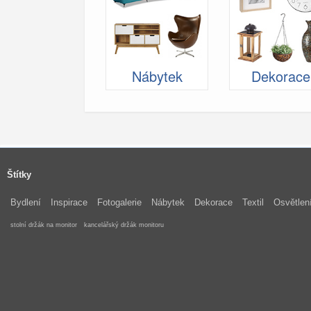
Nábytek
Dekorace
Štítky
Bydlení
Inspirace
Fotogalerie
Nábytek
Dekorace
Textil
Osvětlen
stolní držák na monitor
kancelářský držák monitoru