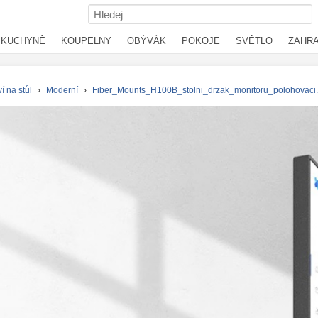
KUCHYNĚ
KOUPELNY
OBÝVÁK
POKOJE
SVĚTLO
ZAHR
í na stůl
›
Moderní
›
Fiber_Mounts_H100B_stolni_drzak_monitoru_polohovaci.