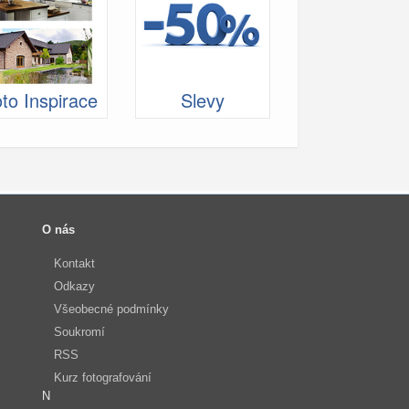
to Inspirace
Slevy
O nás
Kontakt
Odkazy
Všeobecné podmínky
Soukromí
RSS
Kurz fotografování
N