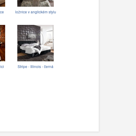
ice
ložnice v anglickém stylu
ici
Stripe - Illinois - černá