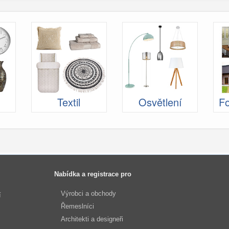
Textil
Osvětlení
Fo
Nabídka a registrace pro
Výrobci a obchody
í
Řemeslníci
Architekti a designeři