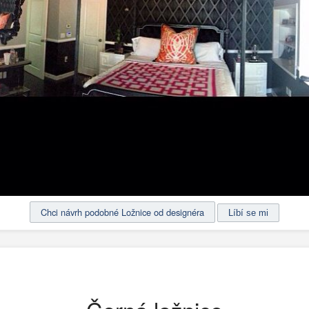
Chci návrh podobné Ložnice od designéra