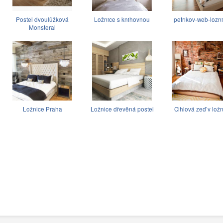
Postel dvoulůžková
Ložnice s knihovnou
petrikov-web-lozn
Monsteral
Ložnice Praha
Ložnice dřevěná postel
Cihlová zeď v ložn