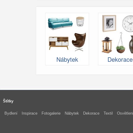
Nábytek
Dekorace
Štítky
Bydlení
Inspirace
Fotogalerie
Nábytek
Dekorace
Textil
Osvětlen