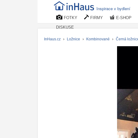
Inspirace v bydlení
FOTKY
FIRMY
E-SHOP
DISKUSE
InHaus.cz
›
Ložnice
›
Kombinované
›
Černá ložnic