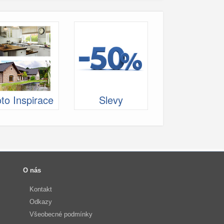
to Inspirace
Slevy
O nás
Kontakt
Odkazy
Všeobecné podmínky