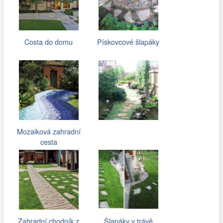
Costa do domu
Pískovcové šlapáky
Mozaiková zahradní
cesta
Zahradní chodník z
Šlapáky v trávě