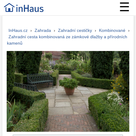
☰
InHaus.cz
›
Zahrada
›
Zahradní cestičky
›
Kombinované
›
Zahradní cesta kombinovaná ze zámkové dlažby a přírodních
kamenů