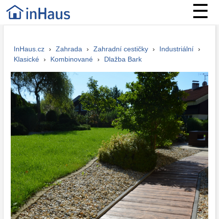
☰
InHaus.cz
›
Zahrada
›
Zahradní cestičky
›
Industriální
›
Klasické
›
Kombinované
›
Dlažba Bark