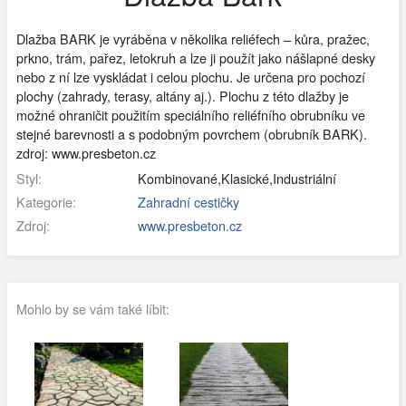
Dlažba BARK je vyráběna v několika reliéfech – kůra, pražec,
prkno, trám, pařez, letokruh a lze ji použít jako nášlapné desky
nebo z ní lze vyskládat i celou plochu. Je určena pro pochozí
plochy (zahrady, terasy, altány aj.). Plochu z této dlažby je
možné ohraničit použitím speciálního reliéfního obrubníku ve
stejné barevnosti a s podobným povrchem (obrubník BARK).
zdroj: www.presbeton.cz
Styl:
Kombinované,Klasické,Industriální
Kategorie:
Zahradní cestičky
Zdroj:
www.presbeton.cz
Mohlo by se vám také líbit: