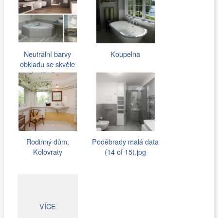
Neutrální barvy
Koupelna
obkladu se skvěle
doplňují s…
Rodinný dům,
Poděbrady malá data
Kolovraty
(14 of 15).jpg
VÍCE