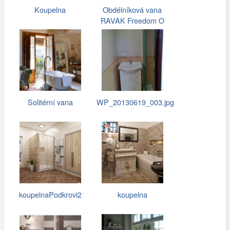
Koupelna
Obdélníková vana
RAVAK Freedom O
Solitérní vana
WP_20130619_003.jpg
koupelnaPodkrovi2
koupelna