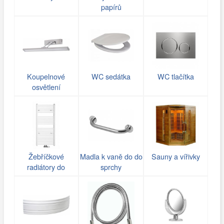
papírů
Koupelnové
WC sedátka
WC tlačítka
osvětlení
Žebříčkové
Madla k vaně do do
Sauny a vířivky
radiátory do
sprchy
koupelny