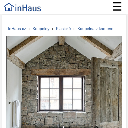
☰
InHaus.cz
›
Koupelny
›
Klasické
›
Koupelna z kamene