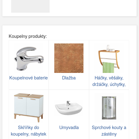
Koupelny produkty:
Koupelnové baterie
Dlažba
Háčky, věšáky,
držáčky, úchytky,
poličky do koupelny
Skříňky do
Umyvadla
Sprchové kouty a
koupelny, nábytek
zástěny