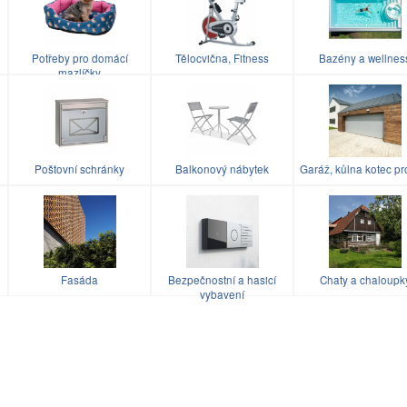
Potřeby pro domácí
Tělocvična, Fitness
Bazény a wellnes
mazlíčky
Poštovní schránky
Balkonový nábytek
Garáž, kůlna kotec pr
u
Fasáda
Bezpečnostní a hasicí
Chaty a chaloupk
vybavení