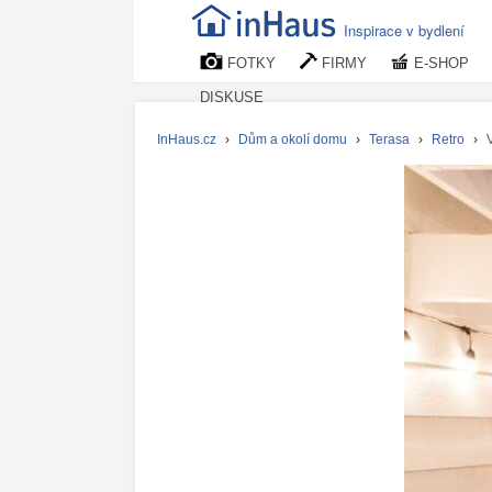
Inspirace v bydlení
FOTKY
FIRMY
E-SHOP
DISKUSE
InHaus.cz
›
Dům a okolí domu
›
Terasa
›
Retro
›