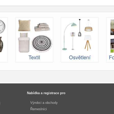
Textil
Osvětlení
Fo
Nabídka a registrace pro
Výrobci a obchody
í
Řemeslníci