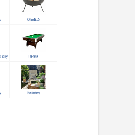
s
Ohniště
o psy
Herna
y
Balkóny