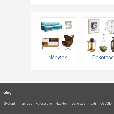
Nábytek
Dekorace
Štítky
Bydlení
Inspirace
Fotogalerie
Nábytek
Dekorace
Textil
Osvětlen