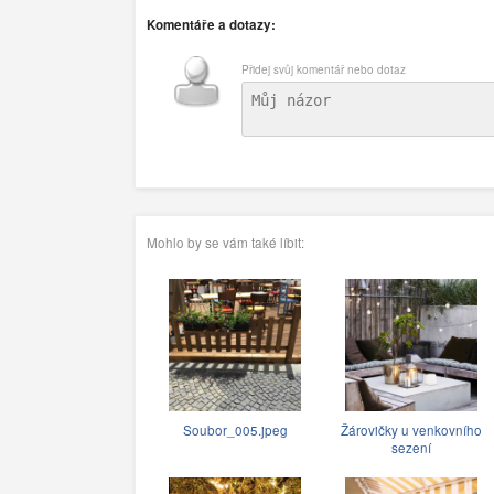
Komentáře a dotazy:
Přidej svůj komentář nebo dotaz
Mohlo by se vám také líbit:
Soubor_005.jpeg
Žárovičky u venkovního
sezení