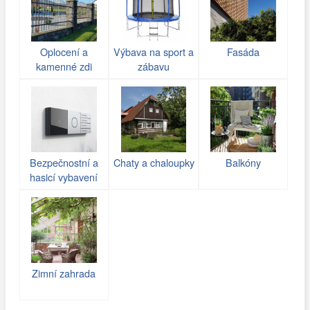
Oplocení a
Výbava na sport a
Fasáda
kamenné zdi
zábavu
(gabiony)
Bezpečnostní a
Chaty a chaloupky
Balkóny
hasicí vybavení
Zimní zahrada