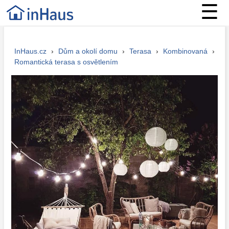
☰
InHaus.cz
›
Dům a okolí domu
›
Terasa
›
Kombinovaná
›
Romantická terasa s osvětlením