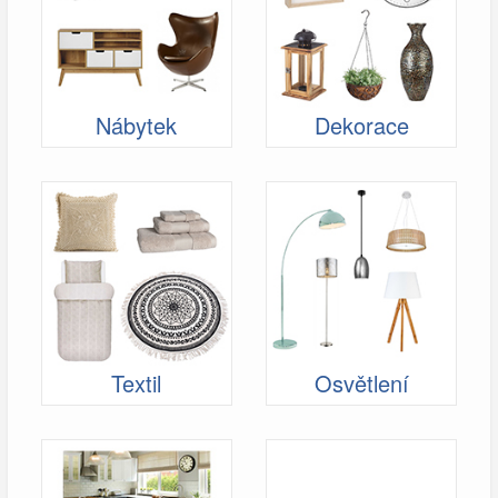
Nábytek
Dekorace
Textil
Osvětlení