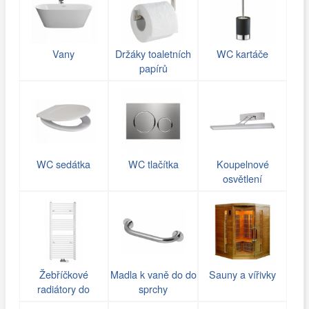
Vany
Držáky toaletních
WC kartáče
papírů
WC sedátka
WC tlačítka
Koupelnové
osvětlení
Žebříčkové
Madla k vaně do do
Sauny a vířivky
radiátory do
sprchy
koupelny