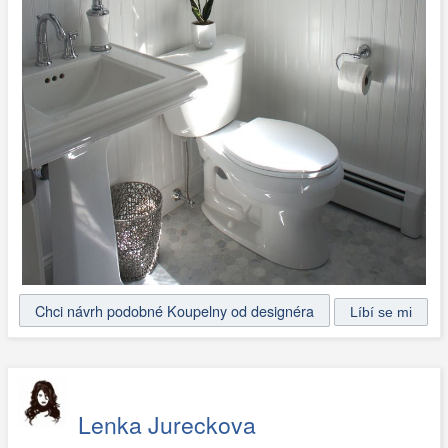
Chci návrh podobné Koupelny od designéra
Lenka Jureckova