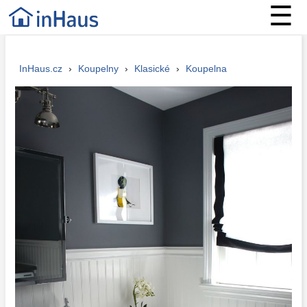
☰
InHaus.cz
›
Koupelny
›
Klasické
›
Koupelna