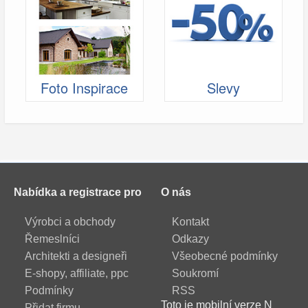
Foto Inspirace
Slevy
Nabídka a registrace pro
O nás
Výrobci a obchody
Kontakt
Řemeslníci
Odkazy
Architekti a designeři
Všeobecné podmínky
E-shopy, affiliate, ppc
Soukromí
Podmínky
RSS
Toto je mobilní verze N
Přidat firmu