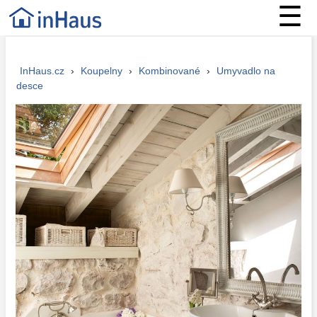
☰
InHaus.cz
›
Koupelny
›
Kombinované
›
Umyvadlo na
desce