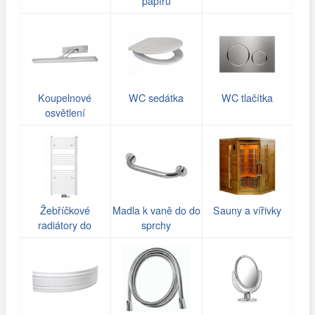
papírů
Koupelnové
WC sedátka
WC tlačítka
osvětlení
Žebříčkové
Madla k vaně do do
Sauny a vířivky
radiátory do
sprchy
koupelny