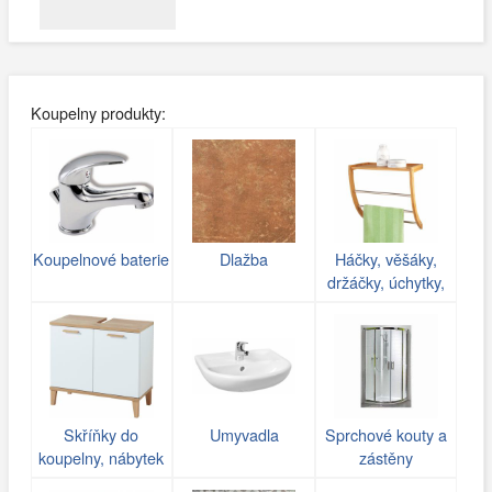
Koupelny produkty:
Koupelnové baterie
Dlažba
Háčky, věšáky,
držáčky, úchytky,
poličky do koupelny
Skříňky do
Umyvadla
Sprchové kouty a
koupelny, nábytek
zástěny