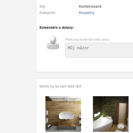
Styl:
Kombinované
Kategorie:
Koupelny
Komentáře a dotazy:
Přidej svůj komentář nebo dotaz
Mohlo by se vám také líbit: