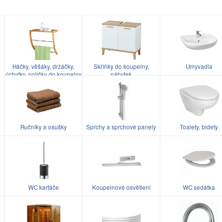
Háčky, věšáky, držáčky,
Skříňky do koupelny,
Umyvadla
úchytky, poličky do koupelny
nábytek
Ručníky a osušky
Sprchy a sprchové panely
Toalety, bidety
WC kartáče
Koupelnové osvětlení
WC sedátka