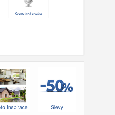
Kosmetická zrcátka
to Inspirace
Slevy