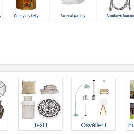
y
Sauny a vířivky
Vanové panely
Sprchové hadice
Textil
Osvětlení
Fo