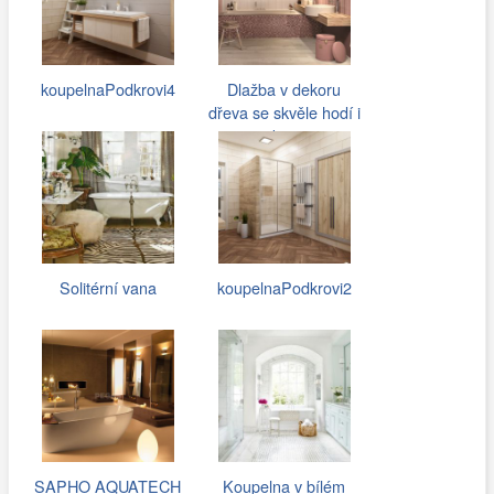
koupelnaPodkrovi4
Dlažba v dekoru
dřeva se skvěle hodí i
k…
Solitérní vana
koupelnaPodkrovi2
SAPHO AQUATECH
Koupelna v bílém