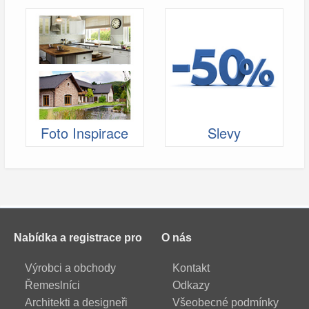
Foto Inspirace
Slevy
Nabídka a registrace pro
O nás
Výrobci a obchody
Kontakt
Řemeslníci
Odkazy
Architekti a designeři
Všeobecné podmínky