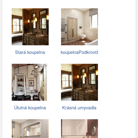
Stará koupelna
koupelnaPodkrovi3
Útulná koupelna
Krásná umyvadla