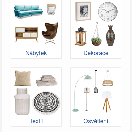
Nábytek
Dekorace
Textil
Osvětlení