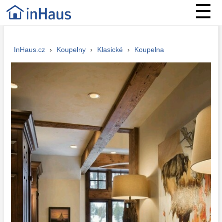
☰
InHaus.cz
›
Koupelny
›
Klasické
›
Koupelna