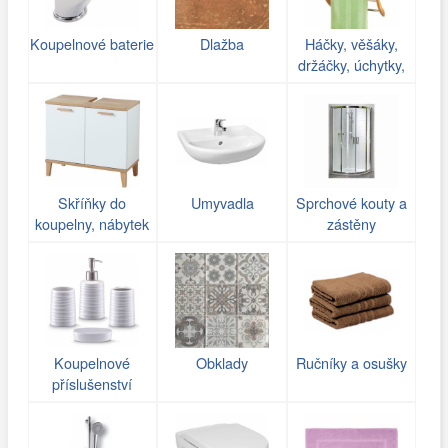
Koupelnové baterie
Dlažba
Háčky, věšáky,
držáčky, úchytky,
poličky do koupelny
Skříňky do
Umyvadla
Sprchové kouty a
koupelny, nábytek
zástěny
Koupelnové
Obklady
Ručníky a osušky
příslušenství