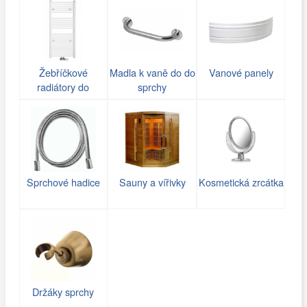
Žebříčkové
Madla k vaně do do
Vanové panely
radiátory do
sprchy
koupelny
Sprchové hadice
Sauny a vířivky
Kosmetická zrcátka
Držáky sprchy