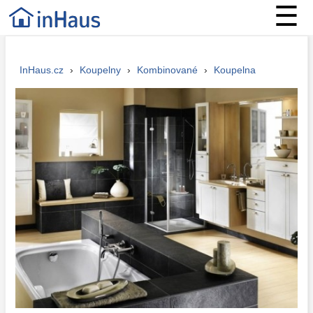
☰
InHaus.cz
›
Koupelny
›
Kombinované
›
Koupelna