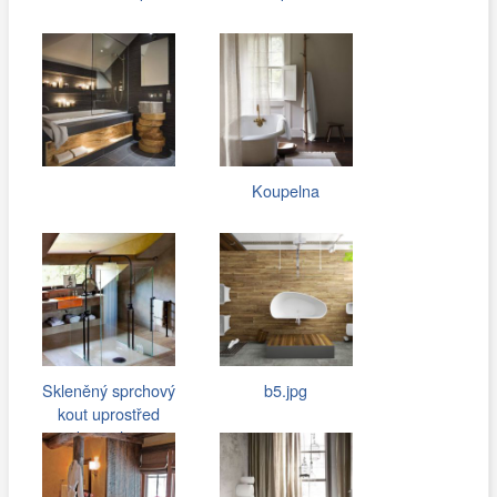
Koupelna
Skleněný sprchový
b5.jpg
kout uprostřed
koupelny