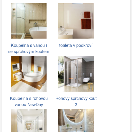
Koupelna s vanou i
toaleta v podkroví
se sprchovým koutem
Koupelna s rohovou
Rohový sprchový kout
vanou NewDay
2