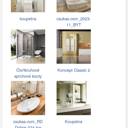
koupelna
csukas.com_2023-
11_BYT
Hostivar_062.jpg
Čtvrtkruhové
Koncept Classic 2
sprchové kouty
csukas.com_RD
Koupelna
Dobris 024.jpg