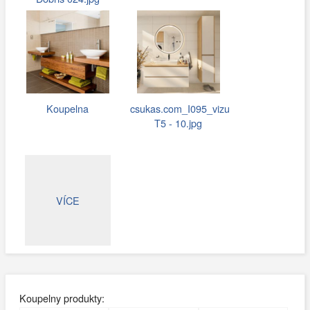
Koupelna
csukas.com_I095_vizu
T5 - 10.jpg
VÍCE
Koupelny produkty: