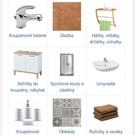
Koupelnové baterie
Dlažba
Háčky, věšáky,
držáčky, úchytky,
poličky do koupelny
Skříňky do
Sprchové kouty a
Umyvadla
koupelny, nábytek
zástěny
Koupelnové
Obklady
Ručníky a osušky