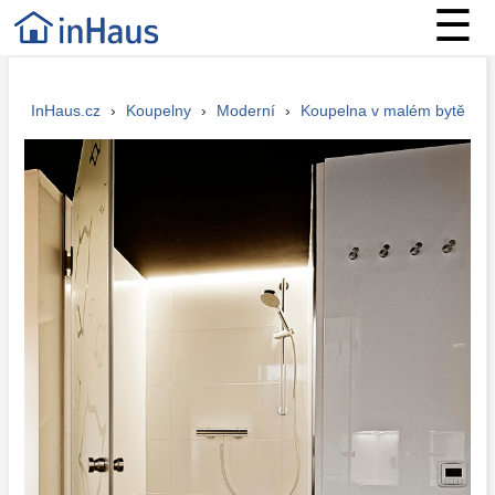
☰
InHaus.cz
›
Koupelny
›
Moderní
›
Koupelna v malém bytě