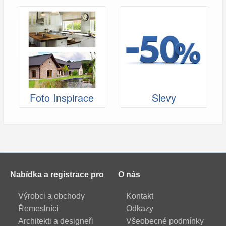
Foto Inspirace
Slevy
Nabídka a registrace pro
O nás
Výrobci a obchody
Kontakt
Řemeslníci
Odkazy
Architekti a designeři
Všeobecné podmínky