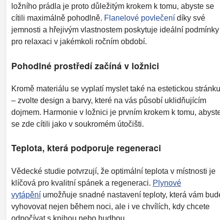
ložního prádla je proto důležitým krokem k tomu, abyste se
cítili maximálně pohodlně.
Flanelové povlečení
díky své
jemnosti a hřejivým vlastnostem poskytuje ideální podmínky
pro relaxaci v jakémkoli ročním období.
Pohodlné prostředí začíná v ložnici
Kromě materiálu se vyplatí myslet také na estetickou stránk
– zvolte design a barvy, které na vás působí uklidňujícím
dojmem. Harmonie v ložnici je prvním krokem k tomu, abyst
se zde cítili jako v soukromém útočišti.
Teplota, která podporuje regeneraci
Vědecké studie potvrzují, že optimální teplota v místnosti je
klíčová pro kvalitní spánek a regeneraci.
Plynové
vytápění
umožňuje snadné nastavení teploty, která vám bud
vyhovovat nejen během noci, ale i ve chvílích, kdy chcete
odpočívat s knihou nebo hudbou.