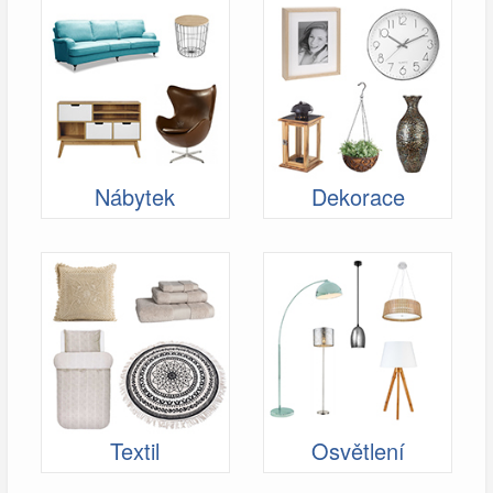
Nábytek
Dekorace
Textil
Osvětlení