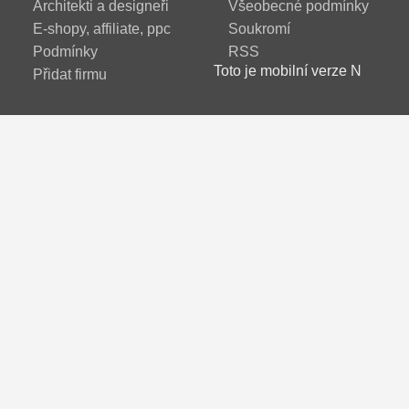
Architekti a designeři
Všeobecné podmínky
E-shopy, affiliate, ppc
Soukromí
Podmínky
RSS
Toto je mobilní verze N
Přidat firmu