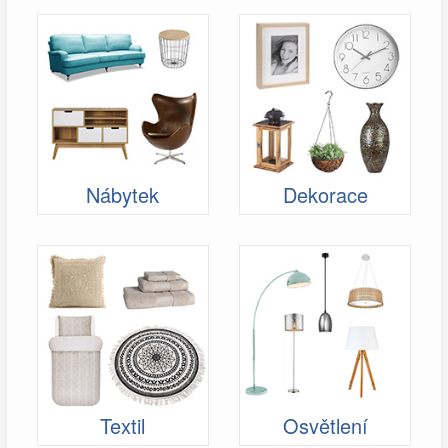
Nábytek
Dekorace
Textil
Osvětlení