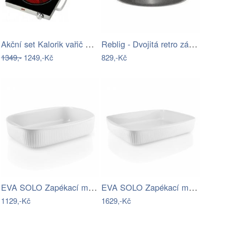
Akční set Kalorik vařič CKP 1001 +…
Reblig - Dvojitá retro zásuvka domovní…
1349,-
1249,-Kč
829,-Kč
EVA SOLO Zapékací mísa bílý porcelán…
EVA SOLO Zapékací mísa bílý porcelán…
1129,-Kč
1629,-Kč