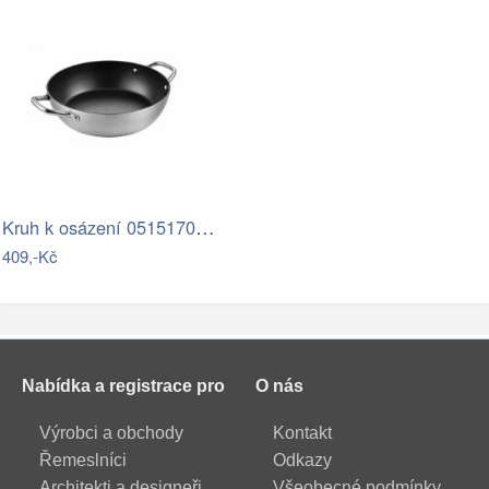
Kruh k osázení 0515170 průměr 30cm
409,-Kč
Nabídka a registrace pro
O nás
Výrobci a obchody
Kontakt
Řemeslníci
Odkazy
Architekti a designeři
Všeobecné podmínky