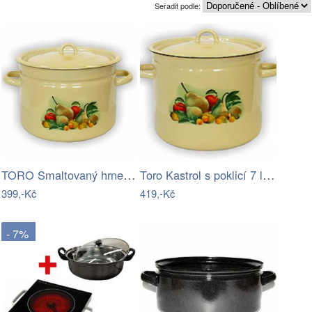
Seřadit podle:
TORO Smaltovaný hrnec s poklicí 9l
Toro Kastrol s poklicí 7 l béžový
399,-Kč
419,-Kč
- 7%