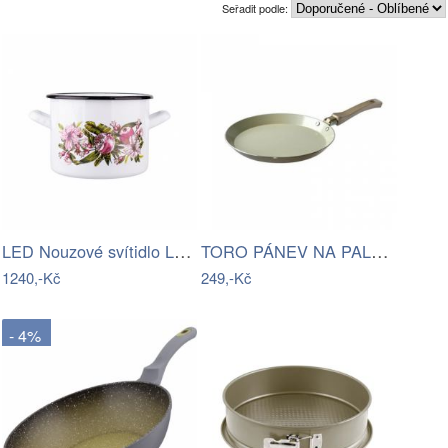
Seřadit podle:
LED Nouzové svítidlo LED/2W/230V 6000K…
TORO PÁNEV NA PALAČINKY, KERAMICKÝ…
1240,-Kč
249,-Kč
- 4%