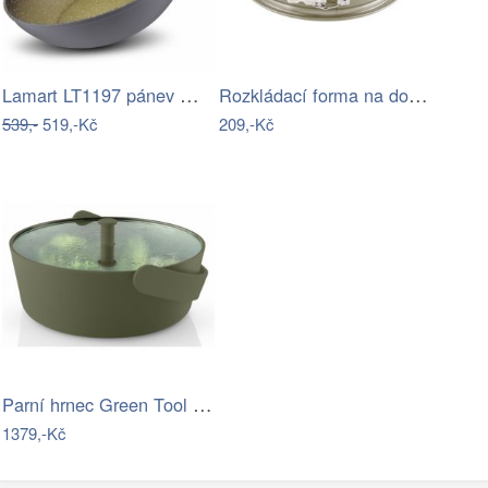
Lamart LT1197 pánev Wok Olive, 28 cm
Rozkládací forma na dort KITCHISIMO…
539,-
519,-Kč
209,-Kč
Parní hrnec Green Tool Eva Solo
1379,-Kč