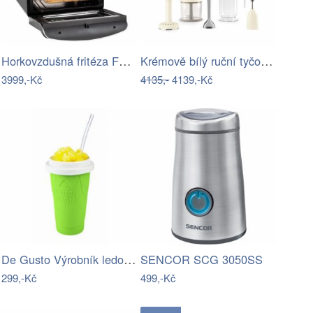
Horkovzdušná fritéza FR1200 Concept
Krémově bílý ruční tyčový mixér SMEG
3999,-Kč
4135,-
4139,-Kč
De Gusto Výrobník ledové tříště
SENCOR SCG 3050SS
299,-Kč
499,-Kč