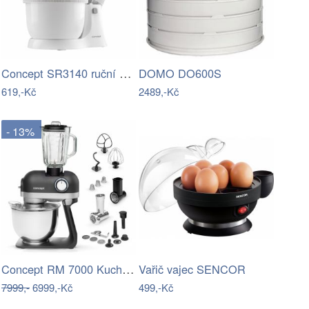
Concept SR3140 ruční šlehač 300 W s…
DOMO DO600S
619,-Kč
2489,-Kč
- 13%
Concept RM 7000 Kuchyňský planetární…
Vařič vajec SENCOR
7999,-
6999,-Kč
499,-Kč