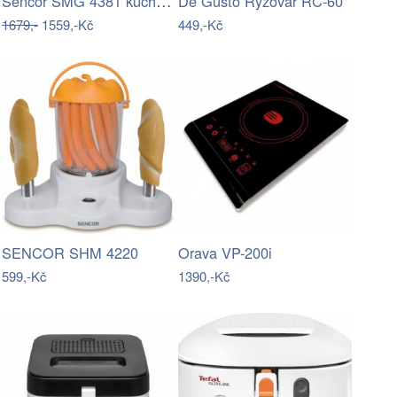
Sencor SMG 4381 kuchyňský mlýnek
De Gusto Rýžovar RC-60
1679,-
1559,-Kč
449,-Kč
SENCOR SHM 4220
Orava VP-200i
599,-Kč
1390,-Kč