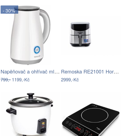
- 30%
Napěňovač a ohřívač mléka SENCOR
Remoska RE21001 Horkovzdušná fritéza 5…
799,-
1199,-Kč
2999,-Kč