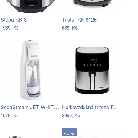
Steba RK 3
Tristar RK-6126
1969,-Kč
668,-Kč
SodaStream JET WHITE domácí výrobník…
Horkovzdušná fritéza FAMILY CONCEPT FR…
1579,-Kč
2999,-Kč
- 3%