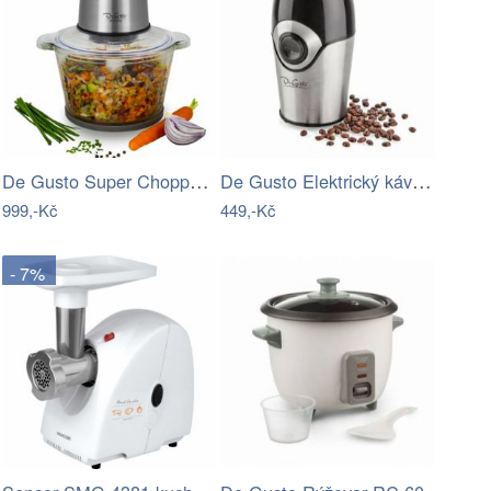
De Gusto Super Chopper EXPRESS CH-101G
De Gusto Elektrický kávomlýnek R12
999,-Kč
449,-Kč
- 7%