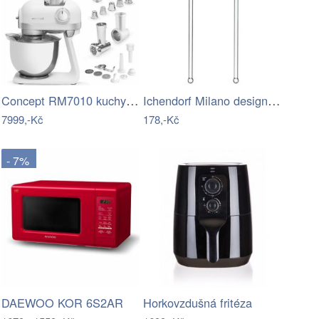
Concept RM7010 kuchyňský planetární…
Ichendorf Milano designová míchátka…
7999,-Kč
178,-Kč
- 7%
DAEWOO KOR 6S2AR
Horkovzdušná fritéza