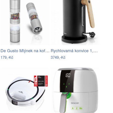
De Gusto Mlýnek na koření Double 2v1…
Rychlovarná konvice 1,5 l černá Nordic…
179,-Kč
3749,-Kč