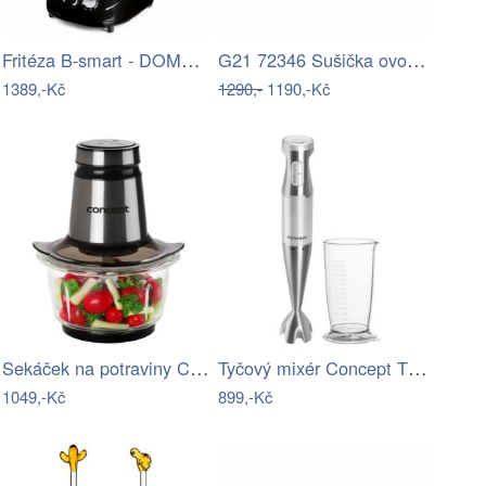
Fritéza B-smart - DOMO DO461FR, Objem:…
G21 72346 Sušička ovoce Paradiso Cube -…
1389,-Kč
1290,-
1190,-Kč
Sekáček na potraviny CONCEPT RM 3270
Tyčový mixér Concept TM 4830
1049,-Kč
899,-Kč