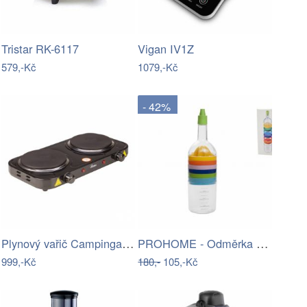
Tristar RK-6117
Vigan IV1Z
579,-Kč
1079,-Kč
- 42%
Plynový vařič Campingaz Base Camp
PROHOME - Odměrka 400ml, nálevka,…
999,-Kč
180,-
105,-Kč