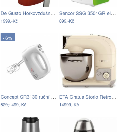
De Gusto Horkovzdušná fritéza DIGITAL…
Sencor SSG 3501GR elektrické struhadlo
1999,-Kč
899,-Kč
- 6%
Concept SR3130 ruční šlehač 300 W
ETA Gratus Storio Retro 0028 90062
529,-
499,-Kč
14999,-Kč