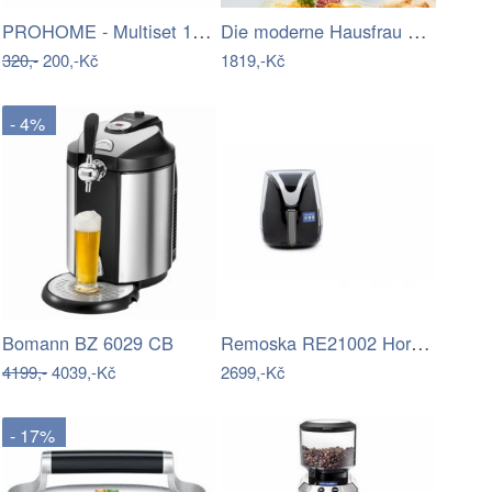
PROHOME - Multiset 10 v 1
Die moderne Hausfrau Horkovzdušná…
320,-
200,-Kč
1819,-Kč
- 4%
Remoska RE21002 Horkovzdušná fritéza 3…
Bomann BZ 6029 CB
4199,-
4039,-Kč
2699,-Kč
- 17%