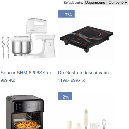
Seřadit podle:
- 17%
Sencor SHM 6206SS mixér s mísou
De Gusto Indukční vařič SAFE TOUCH SM22…
999,-Kč
1199,-
999,-Kč
- 2%