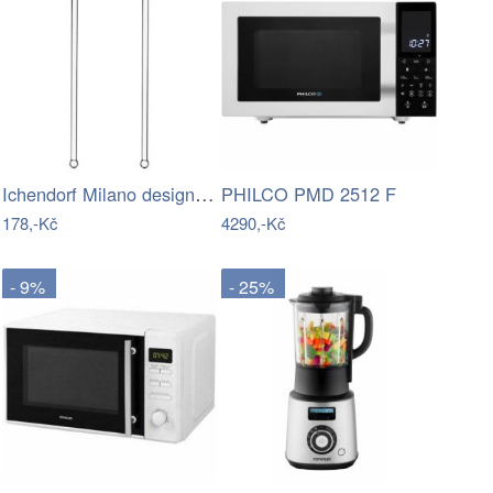
Ichendorf Milano designová míchátka…
PHILCO PMD 2512 F
178,-Kč
4290,-Kč
- 9%
- 25%