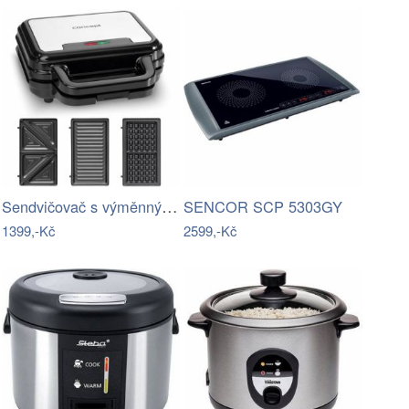
Sendvičovač s výměnnými deskami 3 v 1…
SENCOR SCP 5303GY
1399,-Kč
2599,-Kč