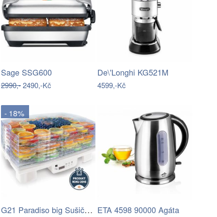
Sage SSG600
De\'Longhi KG521M
2990,-
2490,-Kč
4599,-Kč
- 18%
G21 Paradiso big Sušička ovoce, white
ETA 4598 90000 Agáta