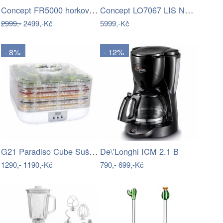
Concept FR5000 horkovzdušná fritéza…
Concept LO7067 LIS NA OVOCE A ZELENINU…
2999,-
2499,-Kč
5999,-Kč
- 8%
- 12%
G21 Paradiso Cube Sušička ovoce, white
De\'Longhi ICM 2.1 B
1290,-
1190,-Kč
790,-
699,-Kč