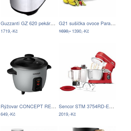
Guzzanti GZ 620 pekárna chleba
G21 sušička ovoce Paradiso big, černá
1719,-Kč
1690,-
1390,-Kč
Rýžovar CONCEPT RE 1010
Sencor STM 3754RD-EUE3 kuchyňský robot
649,-Kč
2019,-Kč