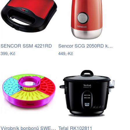
Sencor SCG 2050RD kávomlýnek, červená
SENCOR SSM 4221RD
399,-Kč
449,-Kč
Výrobník bonbonů SWEETOO SCM001
Tefal RK102811