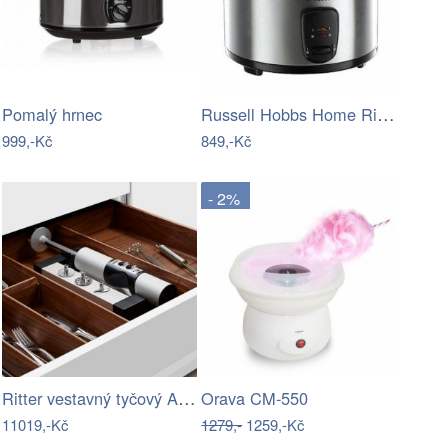
Russell Hobbs Home Rice Cooker 19750-56
Pomalý hrnec
999,-Kč
849,-Kč
- 2%
Ritter vestavný tyčový AKU Mixér BHB 50
Orava CM-550
11019,-Kč
1279,-
1259,-Kč