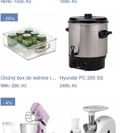
1679,-
1559,-Kč
1699,-Kč
- 25%
Úložný box do lednice iDesign Fridge…
Hyundai PC 200 SS
309,-
299,-Kč
2499,-Kč
- 4%