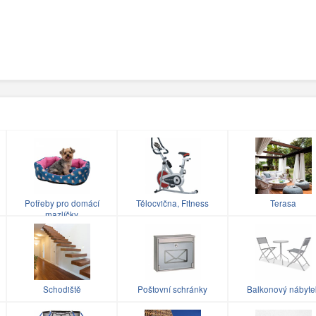
Potřeby pro domácí
Tělocvična, Fitness
Terasa
mazlíčky
Schodiště
Poštovní schránky
Balkonový nábyte