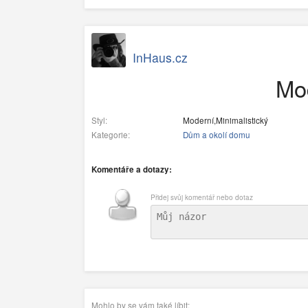
InHaus.cz
Mod
Styl:
Moderní,Minimalistický
Kategorie:
Dům a okolí domu
Komentáře a dotazy:
Přidej svůj komentář nebo dotaz
Mohlo by se vám také líbit: