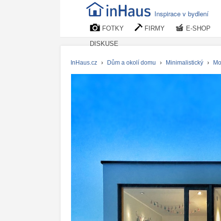
Inspirace v bydlení
FOTKY
FIRMY
E-SHOP
DISKUSE
InHaus.cz
›
Dům a okolí domu
›
Minimalistický
›
Mo