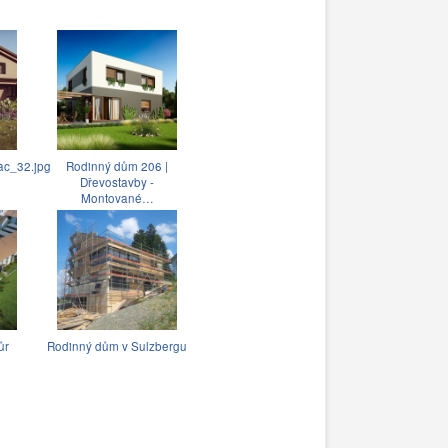
c_32.jpg
Rodinný dům 206 |
Dřevostavby -
Montované…
ůr
Rodinný dům v Sulzbergu