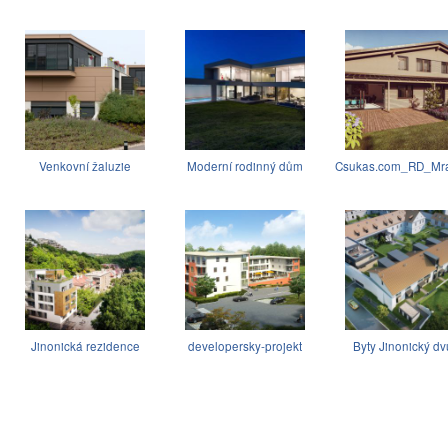
Venkovní žaluzie
Moderní rodinný dům
Csukas.com_RD_Mra
Jinonická rezidence
developersky-projekt
Byty Jinonický dv