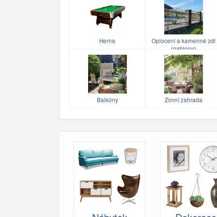
Herna
Oplocení a kamenné zdi
(gabiony)
Balkóny
Zimní zahrada