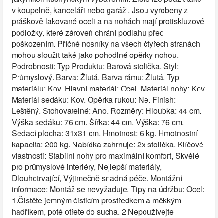
v koupelně, kanceláři nebo garáži. Jsou vyrobeny z
práškově lakované oceli a na nohách mají protiskluzové
podložky, které zároveň chrání podlahu před
poškozením. Příčné nosníky na všech čtyřech stranách
mohou sloužit také jako pohodlné opěrky nohou.
Podrobnosti: Typ Produktu: Barová stolička. Styl:
Průmyslový. Barva: Žlutá. Barva rámu: Žlutá. Typ
materiálu: Kov. Hlavní materiál: Ocel. Materiál nohy: Kov.
Materiál sedáku: Kov. Opěrka rukou: Ne. Finish:
Leštěný. Stohovatelné: Ano. Rozměry: Hloubka: 44 cm.
Výška sedáku: 76 cm. Šířka: 44 cm. Výška: 76 cm.
Sedací plocha: 31x31 cm. Hmotnost: 6 kg. Hmotnostní
kapacita: 200 kg. Nabídka zahrnuje: 2x stolička. Klíčové
vlastnosti: Stabilní nohy pro maximální komfort, Skvělé
pro průmyslové interiéry, Nejlepší materiály,
Dlouhotrvající, Výjimečně snadná péče. Montážní
informace: Montáž se nevyžaduje. Tipy na údržbu: Ocel:
1.Čistěte jemným čisticím prostředkem a měkkým
hadříkem, poté otřete do sucha. 2.Nepoužívejte