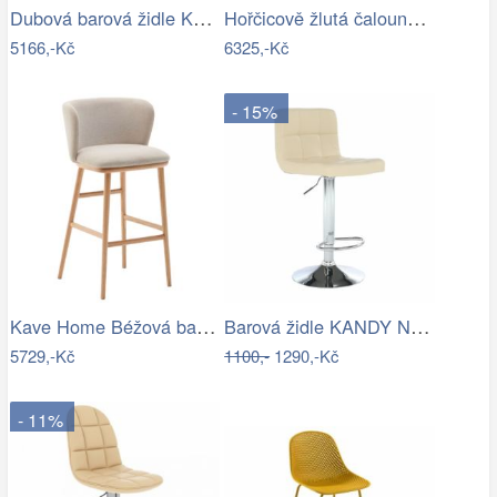
Dubová barová židle Kave Home Yalia s…
Hořčicově žlutá čalouněná barová židle…
5166,-Kč
6325,-Kč
- 15%
Kave Home Béžová barová židle Ciselia…
Barová židle KANDY NEW Tempo Kondela
5729,-Kč
1100,-
1290,-Kč
- 11%