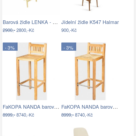
Barová židle LENKA - banánový list -…
Jídelní židle K547 Halmar
2900,-
2800,-Kč
900,-Kč
- 3%
- 3%
FaKOPA NANDA barovka -barová židle z…
FaKOPA NANDA barovka - barová židle z…
8999,-
8740,-Kč
8999,-
8740,-Kč