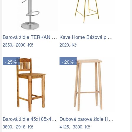
Barová židle TERKAN NEW Tempo Kondela
Kave Home Béžová plastová barová židle…
2350,-
2090,-Kč
2020,-Kč
- 25%
- 20%
Barová židle 45x105x45 Guru z masivu…
Dubová barová židle Hübsch Folk 72 cm
3890,-
2918,-Kč
4125,-
3300,-Kč