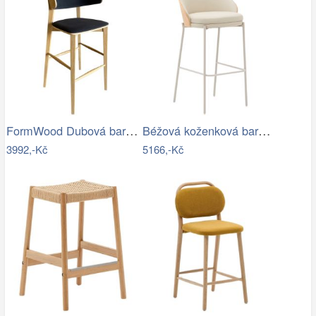
FormWood Dubová barová židle Nora 77 cm…
Béžová koženková barová židle Kave Home…
3992,-Kč
5166,-Kč