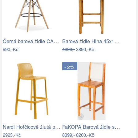
Černá barová židle CARBRY
Barová židle Hina 45x105x45 z mangového…
990,-Kč
4890,-
3890,-Kč
- 2%
Nardi Hořčicově žlutá plastová zahradní…
FaKOPA Barová židle s opěradlem z…
2923,-Kč
8399,-
8200,-Kč