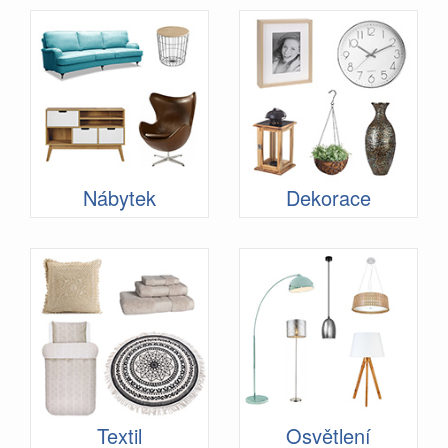
Nábytek
Dekorace
Textil
Osvětlení