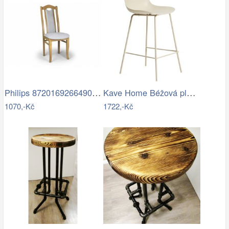
Philips 8720169266490 venkovní nástěnné…
Kave Home Béžová plastová barová židle…
1070,-Kč
1722,-Kč