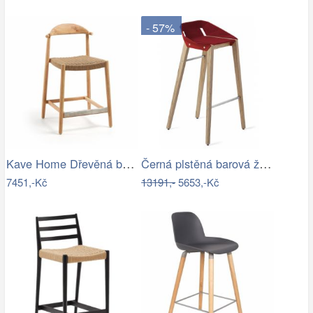
- 57%
Kave Home Dřevěná barová židle Nina 62…
Černá plstěná barová židle Tabanda…
7451,-Kč
13191,-
5653,-Kč