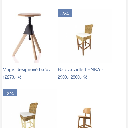
- 3%
Magis designové barové židle The Wild…
Barová židle LENKA - banánový list -…
12273,-Kč
2900,-
2800,-Kč
- 3%