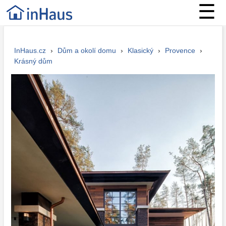
☰
InHaus.cz
›
Dům a okolí domu
›
Klasický
›
Provence
›
Krásný dům