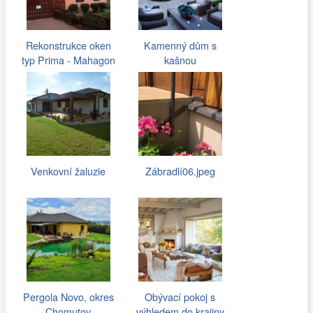
Rekonstrukce oken
Kamenný dům s
typ Prima - Mahagon
kašnou
Venkovní žaluzie
Zábradlí06.jpeg
Pergola Novo, okres
Obývací pokoj s
Chomutov
výhledem do krajiny