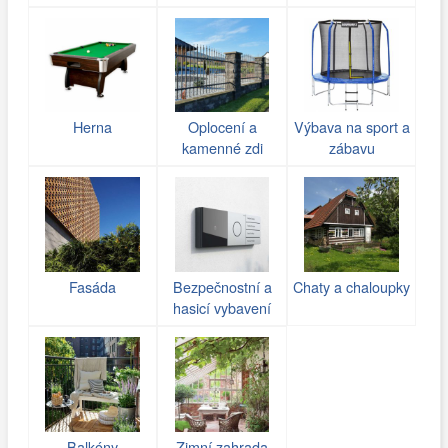
Herna
Oplocení a
Výbava na sport a
kamenné zdi
zábavu
(gabiony)
Fasáda
Bezpečnostní a
Chaty a chaloupky
hasicí vybavení
Balkóny
Zimní zahrada