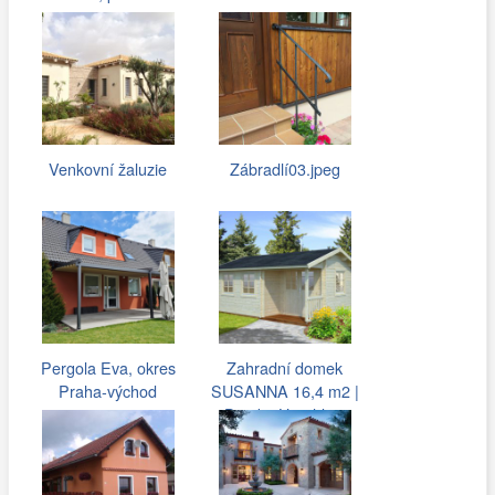
1139 m2
Venkovní žaluzie
Zábradlí03.jpeg
Pergola Eva, okres
Zahradní domek
Praha-východ
SUSANNA 16,4 m2 |
Domky-Herold.cz