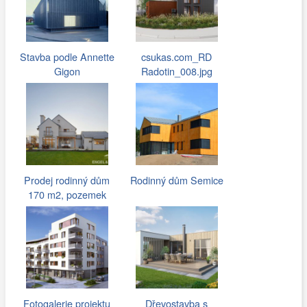
Stavba podle Annette
csukas.com_RD
Gigon
Radotin_008.jpg
Prodej rodinný dům
Rodinný dům Semice
170 m2, pozemek
1136 m2
Fotogalerie projektu
Dřevostavba s