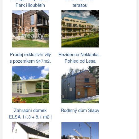
Park Hloubětín
terasou
Prodej exkluzivní vily
Rezidence Neklanka -
s pozemkem 947m2,
Pohled od Lesa
Praha -…
Zahradní domek
Rodinný dům Slapy
ELSA 11,3 + 8,1 m2 |
Domky-Herold…