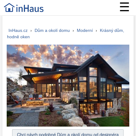
☰
InHaus.cz
›
Dům a okolí domu
›
Moderní
›
Krásný dům,
hodně oken
Chci návrh podobné Dům a okolí domu od designéra