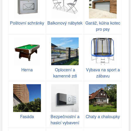
Poštovní schránky
Balkonový nábytek
Garáž, kůlna kotec
pro psy
Herna
Oplocení a
Výbava na sport a
kamenné zdi
zábavu
(gabiony)
Fasáda
Bezpečnostní a
Chaty a chaloupky
hasicí vybavení