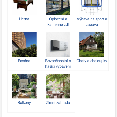
Herna
Oplocení a
Výbava na sport a
kamenné zdi
zábavu
(gabiony)
Fasáda
Bezpečnostní a
Chaty a chaloupky
hasicí vybavení
Balkóny
Zimní zahrada