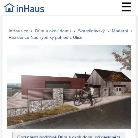
☰
InHaus.cz
›
Dům a okolí domu
›
Skandinávský
›
Moderní
›
Rezidence Nad rybníky pohled z Ulice
Chci návrh podobné Dům a okolí domu od designéra