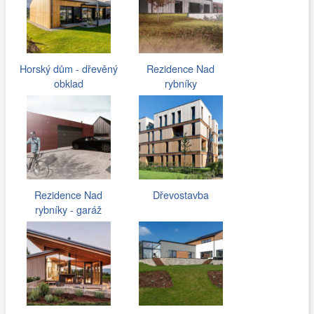
Horský dům - dřevěný
Rezidence Nad
obklad
rybníky
Rezidence Nad
Dřevostavba
rybníky - garáž