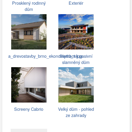
Prosklený rodinný
Exteriér
dům
a_drevostavby_brno_ekonomy63_1.jpg
Slamacek pasivní
slamněný dům
Screeny Cabrio
Velký dům - pohled
ze zahrady