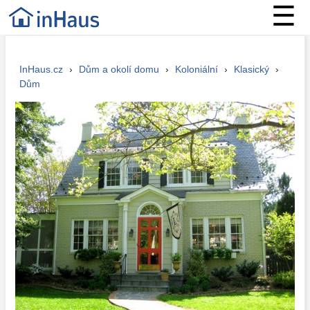
☰
InHaus.cz
›
Dům a okolí domu
›
Koloniální
›
Klasický
›
Dům