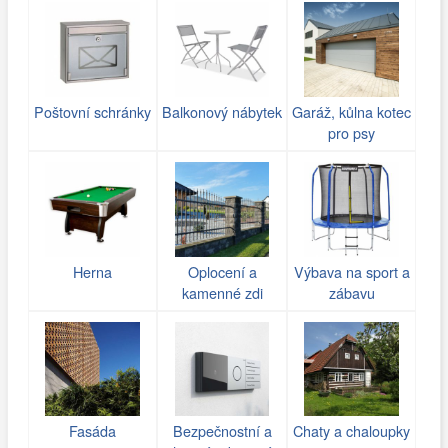
Poštovní schránky
Balkonový nábytek
Garáž, kůlna kotec
pro psy
Herna
Oplocení a
Výbava na sport a
kamenné zdi
zábavu
(gabiony)
Fasáda
Bezpečnostní a
Chaty a chaloupky