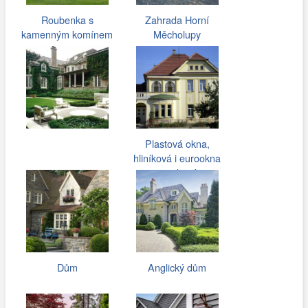
Roubenka s
Zahrada Horní
kamenným komínem
Měcholupy
Plastová okna,
hliníková i eurookna
pro rodinné…
Dům
Anglický dům