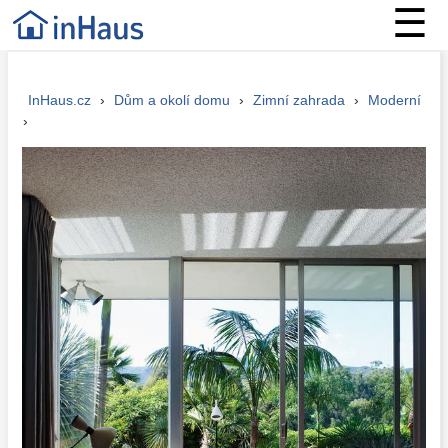
☰
InHaus.cz
›
Dům a okolí domu
›
Zimní zahrada
›
Moderní
›