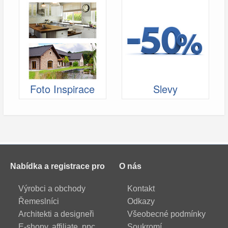
Foto Inspirace
Slevy
Nabídka a registrace pro
O nás
Výrobci a obchody
Kontakt
Řemeslníci
Odkazy
Architekti a designeři
Všeobecné podmínky
E-shopy, affiliate, ppc
Soukromí