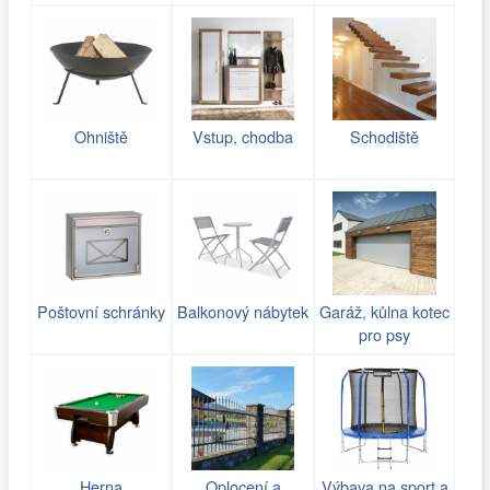
Ohniště
Vstup, chodba
Schodiště
Poštovní schránky
Balkonový nábytek
Garáž, kůlna kotec
pro psy
Herna
Oplocení a
Výbava na sport a