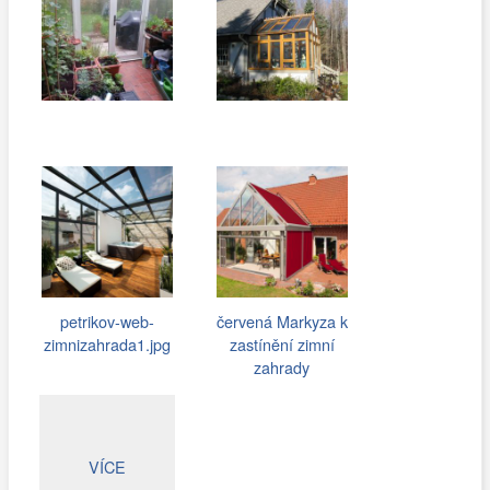
petrikov-web-
červená Markyza k
zimnizahrada1.jpg
zastínění zimní
zahrady
VÍCE