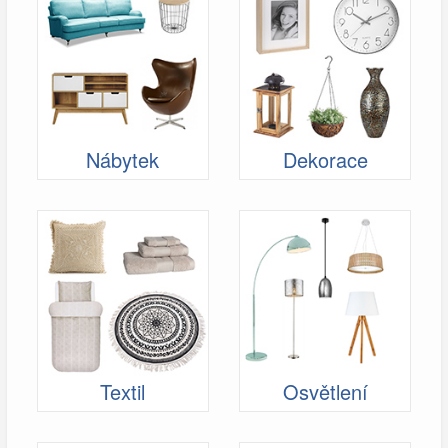
Nábytek
Dekorace
Textil
Osvětlení