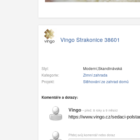
Vingo Strakonice 38601
Styl:
Moderní,Skandinávská
Kategorie:
Zimní zahrada
Projekt:
Stěhování ze zahrad domů
Komentáře a dotazy:
Vingo
• před: 8 roky a 9 měsíci
https://www.vingo.cz/sedaci-polsta
Přidej svůj komentář nebo dotaz