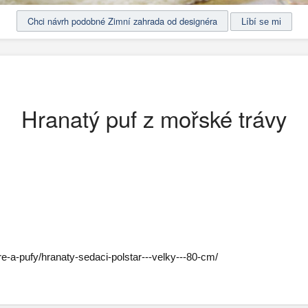
Chci návrh podobné Zimní zahrada od designéra
Hranatý puf z mořské trávy
re-a-pufy/hranaty-sedaci-polstar---velky---80-cm/