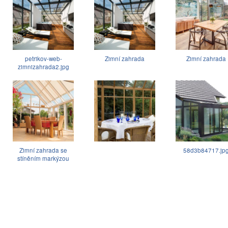
petrikov-web-
Zimní zahrada
Zimní zahrada
zimnizahrada2.jpg
Zimní zahrada se
58d3b84717.jp
stíněním markýzou