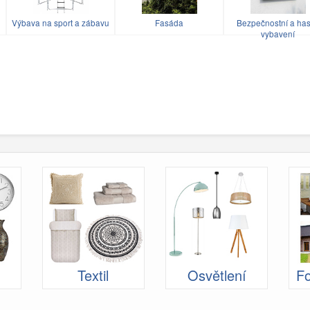
Výbava na sport a zábavu
Fasáda
Bezpečnostní a has
vybavení
Textil
Osvětlení
Fo