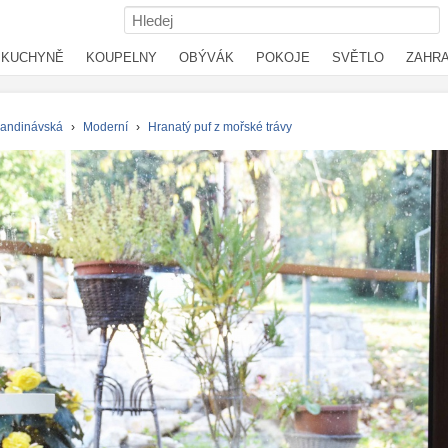
KUCHYNĚ
KOUPELNY
OBÝVÁK
POKOJE
SVĚTLO
ZAHR
andinávská
›
Moderní
›
Hranatý puf z mořské trávy