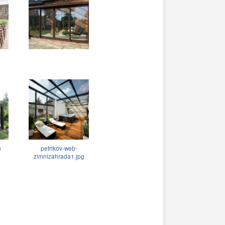
g
petrikov-web-
zimnizahrada1.jpg