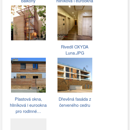
balkony
hliníková i eurookna
pro rodinné…
Rivedil OXYDA
Luna.JPG
Plastová okna,
Dřevěná fasáda z
hliníková i eurookna
červeného cedru
pro rodinné…