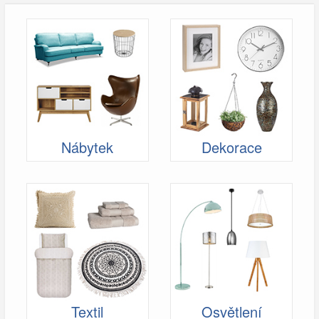
Nábytek
Dekorace
Textil
Osvětlení