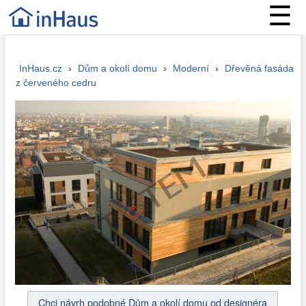
☰
InHaus.cz
›
Dům a okolí domu
›
Moderní
›
Dřevěná fasáda
z červeného cedru
Chci návrh podobné Dům a okolí domu od designéra