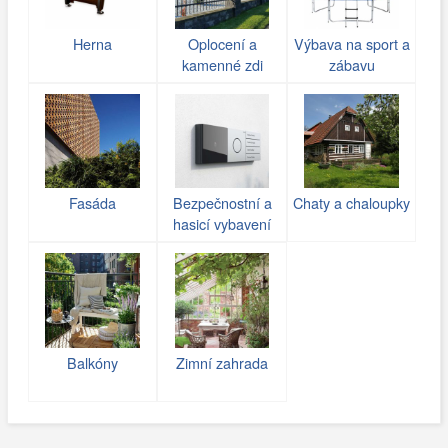
Herna
Oplocení a
Výbava na sport a
kamenné zdi
zábavu
(gabiony)
Fasáda
Bezpečnostní a
Chaty a chaloupky
hasicí vybavení
Balkóny
Zimní zahrada