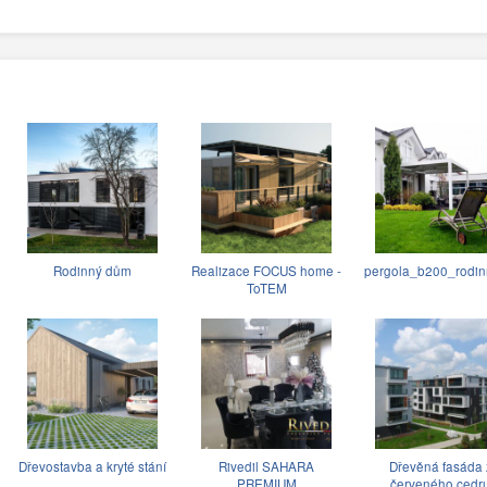
Rodinný dům
Realizace FOCUS home -
pergola_b200_rodin
ToTEM
Dřevostavba a kryté stání
Rivedil SAHARA
Dřevěná fasáda 
PREMIUM
červeného cedr