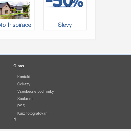
to Inspirace
Slevy
O nás
Kontakt
Odkazy
Všeobecné podmínky
Soukromí
RSS
Kurz fotografování
N