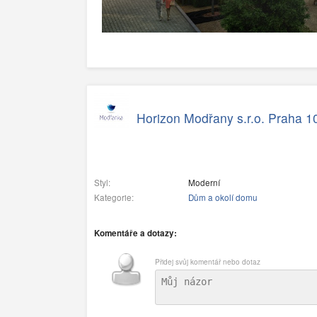
Horizon Modřany s.r.o. Praha 1
Styl:
Moderní
Kategorie:
Dům a okolí domu
Komentáře a dotazy:
Přidej svůj komentář nebo dotaz