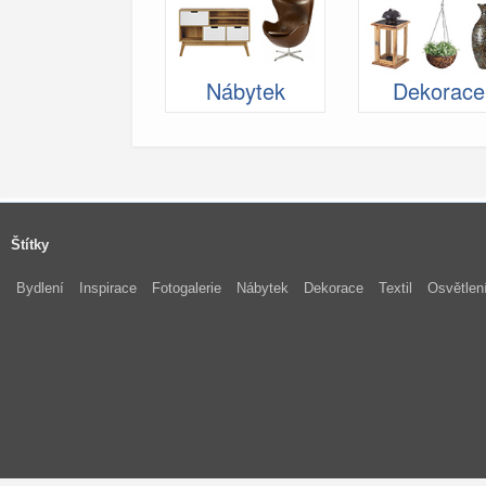
Nábytek
Dekorace
Štítky
Bydlení
Inspirace
Fotogalerie
Nábytek
Dekorace
Textil
Osvětlen