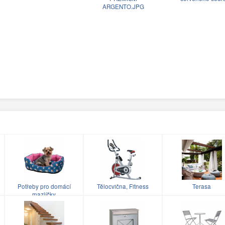
ARGENTO.JPG
Potřeby pro domácí
Tělocvična, Fitness
Terasa
mazlíčky