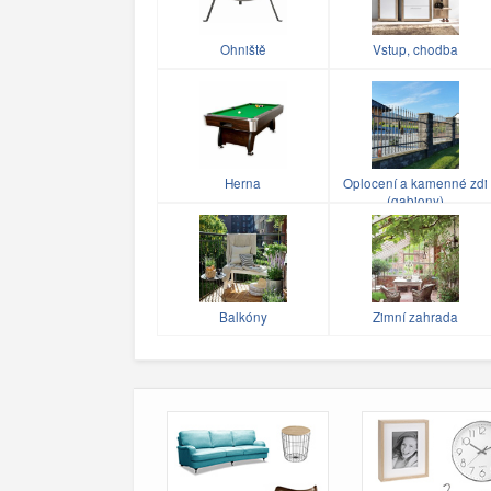
Ohniště
Vstup, chodba
Herna
Oplocení a kamenné zdi
(gabiony)
Balkóny
Zimní zahrada