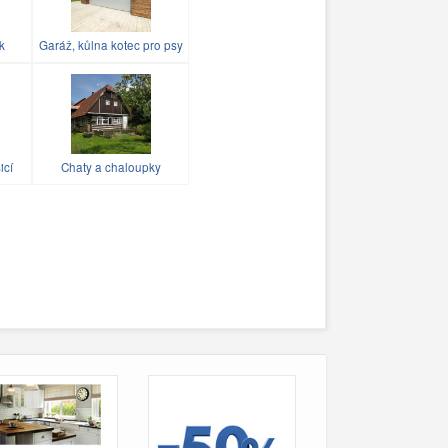
k
Garáž, kůlna kotec pro psy
icí
Chaty a chaloupky