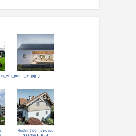
na_vila_praha_01.jpg
3.jpg
z
Rodinný dům s novou
u
fasádou PREFA