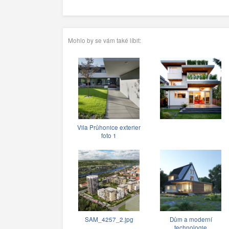
Mohlo by se vám také líbit:
Vila Průhonice exterier
foto 1
SAM_4257_2.jpg
Dům a moderní
technologie