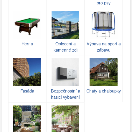
pro psy
Herna
Oplocení a
Výbava na sport a
kamenné zdi
zábavu
(gabiony)
Fasáda
Bezpečnostní a
Chaty a chaloupky
hasicí vybavení