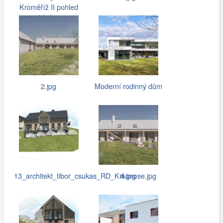
Kroměříž II pohled
uliční.jpg
2.jpg
Moderní rodinný dům
13_architekt_tibor_csukas_RD_Krkonose.jpg
4.jpg