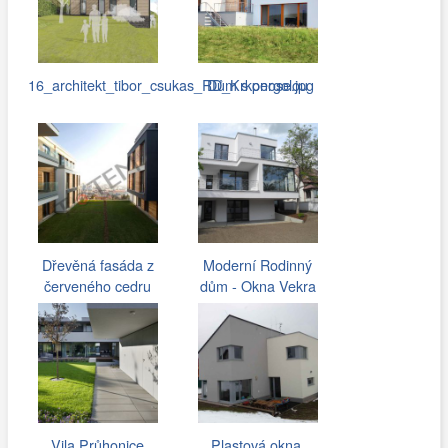
16_architekt_tibor_csukas_RD_Krkonose.jpg
Dům s pergolou
Dřevěná fasáda z
Moderní Rodinný
červeného cedru
dům - Okna Vekra
Vila Průhonice
Plastová okna,