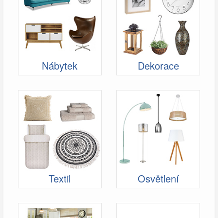
Nábytek
Dekorace
Textil
Osvětlení