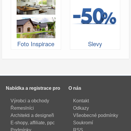
Foto Inspirace
Slevy
Nabídka a registrace pro
O nás
Výrobci a obchody
Kontakt
Řemeslníci
Odkazy
Architekti a designeři
Všeobecné podmínky
E-shopy, affiliate, ppc
Soukromí
Podmínky
RSS