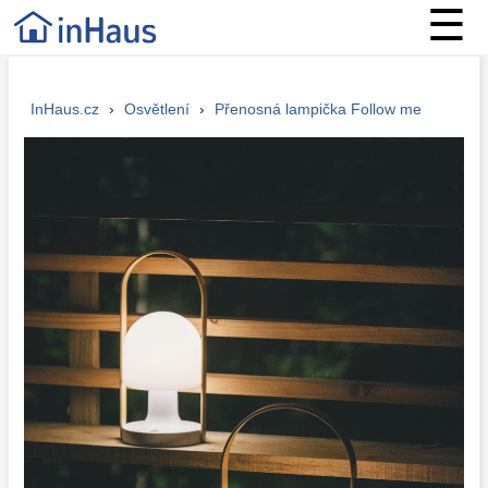
☰
InHaus.cz
›
Osvětlení
›
Přenosná lampička Follow me