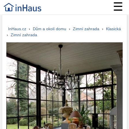
☰
InHaus.cz
›
Dům a okolí domu
›
Zimní zahrada
›
Klasická
›
Zimní zahrada