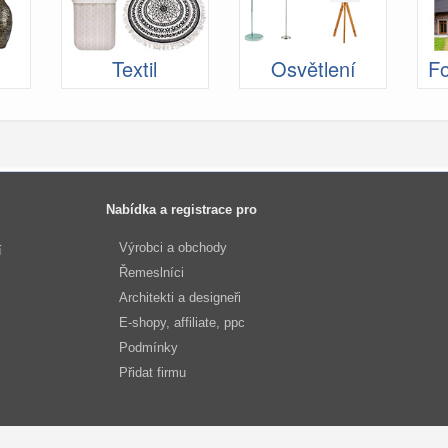
Textil
Osvětlení
Fo
Nabídka a registrace pro
Výrobci a obchody
í
Řemeslníci
Architekti a designeři
E-shopy, affiliate, ppc
Podmínky
Přidat firmu