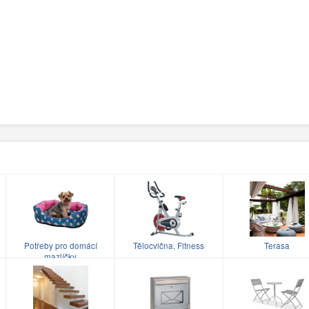
Potřeby pro domácí
Tělocvična, Fitness
Terasa
mazlíčky