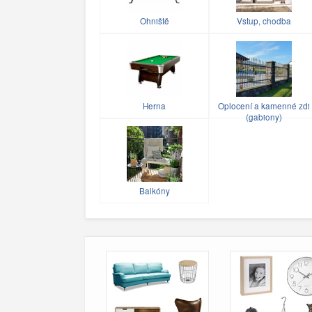
Ohniště
Vstup, chodba
Herna
Oplocení a kamenné zdi
(gabiony)
Balkóny