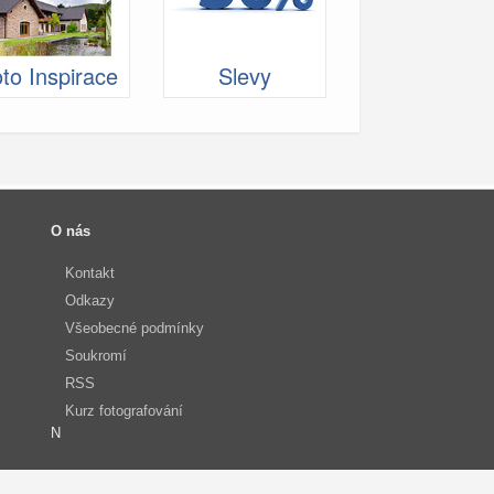
to Inspirace
Slevy
O nás
Kontakt
Odkazy
Všeobecné podmínky
Soukromí
RSS
Kurz fotografování
N