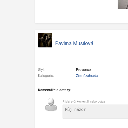
Pavlina Musilová
Styl:
Provence
Kategorie:
Zimní zahrada
Komentáře a dotazy:
Přidej svůj komentář nebo dotaz