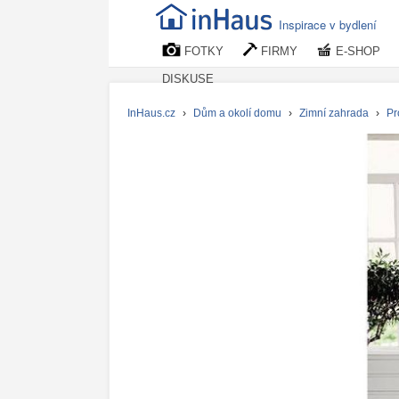
Inspirace v bydlení
FOTKY
FIRMY
E-SHOP
DISKUSE
InHaus.cz
›
Dům a okolí domu
›
Zimní zahrada
›
Pr