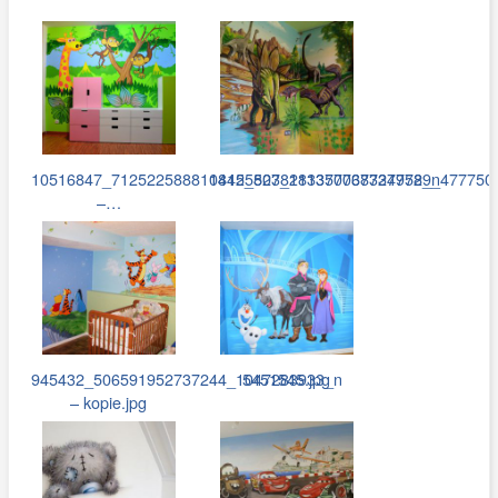
10516847_712522588810845_8278281377768724758_n
14125503_1133500373379729_477750
–…
945432_506591952737244_1047283933_n
5451545.jpg
– kopie.jpg