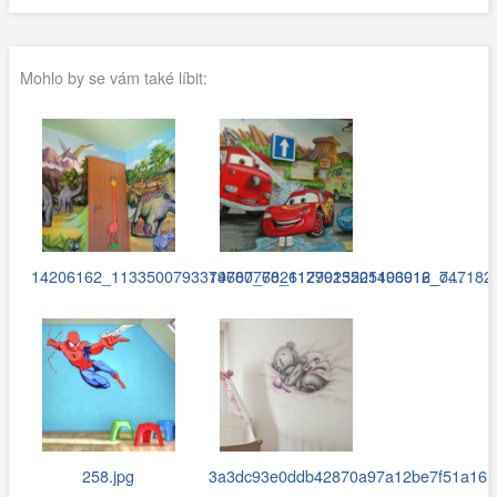
Mohlo by se vám také líbit:
14206162_1133500793379687_6026127013521196016_o…
14700778_1179925205403912_747182
258.jpg
3a3dc93e0ddb42870a97a12be7f51a16.j