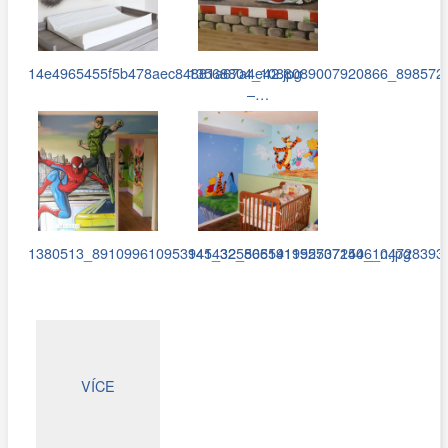
14e4965455f5b478aec84881a67a4e42.jpg
13568804_1088089007920866_898572
–…
1380513_891099610953141_3258651411955071506_n.jpg
945432_506591952737244_1047283933
VÍCE