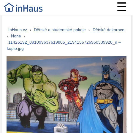
☰
InHaus.cz
›
Dětské a studentské pokoje
›
Dětské dekorace
›
None
›
11426192_891099637619805_2194156726960339920_n –
kopie.jpg