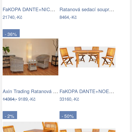
FaKOPA DANTE+NICE SET - balkonový set…
Ratanová sedací souprava - medová - AX
21740,-Kč
8464,-Kč
- 36%
Axin Trading Ratanová sedací souprava…
FaKOPA DANTE+NOEMI - balkonový set Mdum
14364,-
9189,-Kč
33160,-Kč
- 2%
- 50%