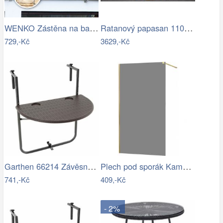
WENKO Zástěna na balkon Zeď
Ratanový papasan 110 - medová - AX
729,-Kč
3629,-Kč
Garthen 66214 Závěsný sklopný stolek…
Plech pod sporák Kamna - lakovaný,…
741,-Kč
409,-Kč
- 2%