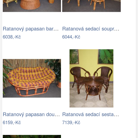
Ratanový papasan barva koňak - AX
Ratanová sedací souprava - AX
6038,-Kč
6044,-Kč
Ratanový papasan double - AX
Ratanová sedací sestava-RK
6159,-Kč
7139,-Kč