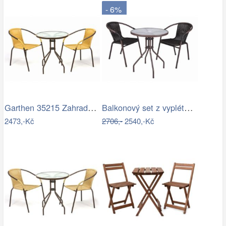
- 6%
Garthen 35215 Zahradní balkonový set 2…
Balkonový set z vyplétaného polyratanu…
2473,-Kč
2706,-
2540,-Kč