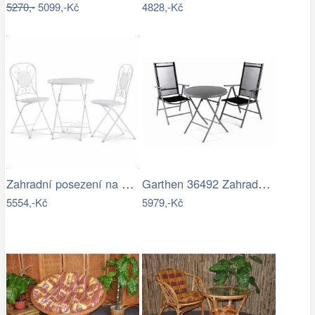
5270,-
5099,-Kč
4828,-Kč
Zahradní posezení na balkon - AT
Garthen 36492 Zahradní balkónový set…
5554,-Kč
5979,-Kč