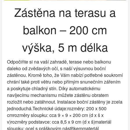
Zástěna na terasu a
balkon – 200 cm
výška, 5 m délka
Odpočiňte si na vaší zahradě, terase nebo balkonu
daleko od zvědavých očí, s naší výsuvnou boční
zástěnou. Kromě toho, že Vám nabízí potřebné soukromí
chrání také proti větru nebo přímým snunečním zářením
a poskytuje chladný stín. Díky automatickému
navíjecímu mechanismu můžete zástěnu obratem
rozložit nebo zatáhnout. Instalace boční zástěny je zcela
jednoduchá.Technické údaje:rozměry: 200 x 500
cmrozměry sloupku: cca 9 × 9 × 200 cm (d x š x
v)rozměry podstavce: cca 8,5 x 9 cm (d x š)materiál
sloupku: ocel s práškovým nástřikemmateriál