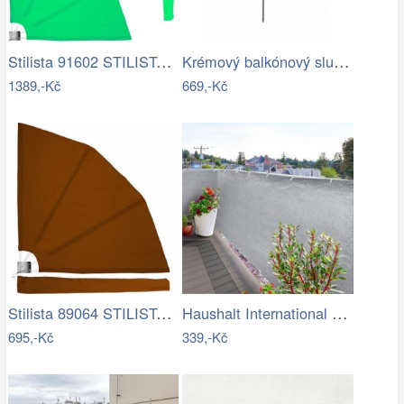
Stilista 91602 STILISTA 2 dílná…
Krémový balkónový slunečník BELINDA…
1389,-Kč
669,-Kč
Stilista 89064 STILISTA Balkonová…
Haushalt International Zástěna na…
695,-Kč
339,-Kč