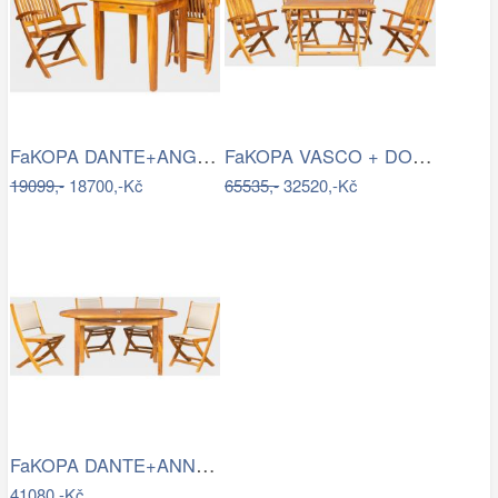
FaKOPA DANTE+ANGELO balkonový set Mdum
FaKOPA VASCO + DORIS - balkonový set…
19099,-
18700,-Kč
65535,-
32520,-Kč
FaKOPA DANTE+ANNA - balkonový set Mdum
41080,-Kč