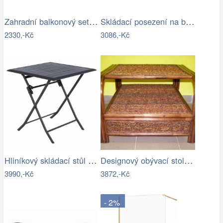
Zahradní balkonový set, polyratan, 2…
Skládací posezení na balkon -RJ
2330,-Kč
3086,-Kč
Hliníkový skládací stůl LUXOR 71x71 cm …
Designový obývací stolek-RK
3990,-Kč
3872,-Kč
- 2%