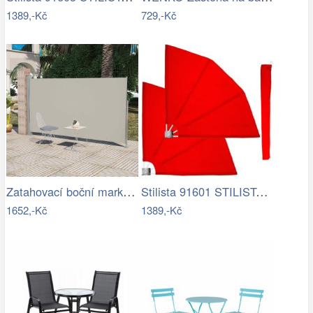
1389,-Kč
729,-Kč
Zatahovací boční markýza 160x300 cm…
Stilista 91601 STILISTA 2 dílná…
1652,-Kč
1389,-Kč