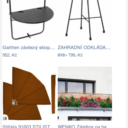
Garthen závěsný sklopný stolek v…
ZAHRADNÍ ODKLÁDACÍ STOLEK, kov, plast,…
952,-Kč
819,-
799,-Kč
Stilista 91603 STILISTA 2 dílná…
WENKO Zástěna na balkon Květy