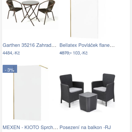
Garthen 35216 Zahradní balkonový set…
Bellatex Povláček flanelový 40x40 cm…
4484,-Kč
4870,-
103,-Kč
- 3%
MEXEN - KIOTO Sprchová zástěna WALK-IN…
Posezení na balkon -RJ