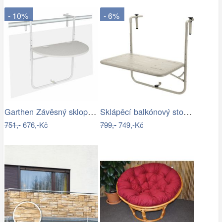
- 10%
- 6%
Garthen Závěsný sklopný stolek…
Sklápěcí balkónový stolek, 60 x 43 x 70…
751,-
676,-Kč
799,-
749,-Kč