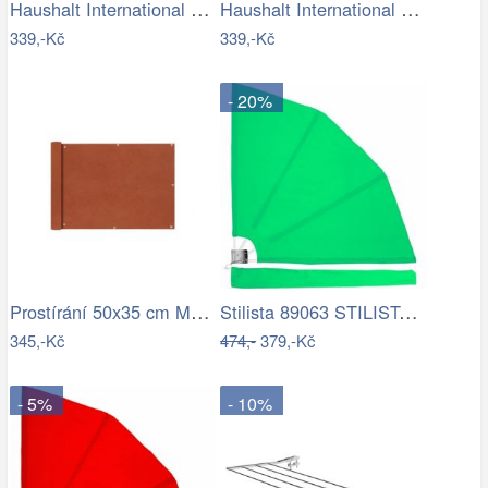
Haushalt International Zástěna na…
Haushalt International Zástěna na…
339,-Kč
339,-Kč
- 20%
Prostírání 50x35 cm MALA Bloomingville …
Stilista 89063 STILISTA Balkonová…
345,-Kč
474,-
379,-Kč
- 5%
- 10%