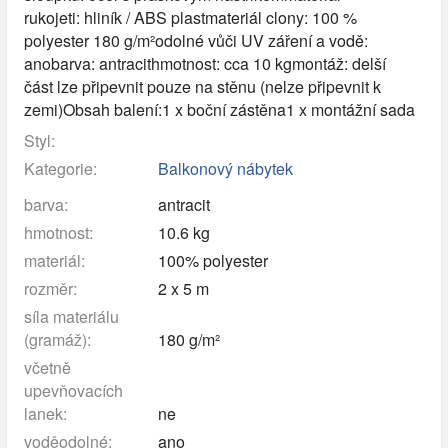
rukojeti: hliník / ABS plastmateriál clony: 100 %
polyester 180 g/m²odolné vůči UV záření a vodě:
anobarva: antracithmotnost: cca 10 kgmontáž: delší
část lze připevnit pouze na stěnu (nelze připevnit k
zemi)Obsah balení:1 x boční zástěna1 x montážní sada
Styl:
Kategorie:
Balkonový nábytek
barva:
antracit
hmotnost:
10.6 kg
materiál:
100% polyester
rozměr:
2 x 5 m
síla materiálu
(gramáž):
180 g/m²
včetně
upevňovacích
lanek:
ne
voděodolné:
ano