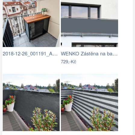
2018-12-26_001191_AuroraHDR2019-edit.jpg
WENKO Zástěna na balkon Antracit
729,-Kč