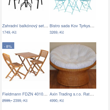
Zahradní balkónový set Stela 3 ks, černá
Bistro sada Kov Tyrkysová FIORI
1749,-Kč
3269,-Kč
- 8%
Fieldmann FDZN 4010 Alice Balkonový set
Axin Trading s.r.o. Ratanový papasan…
2599,-
2399,-Kč
4990,-Kč