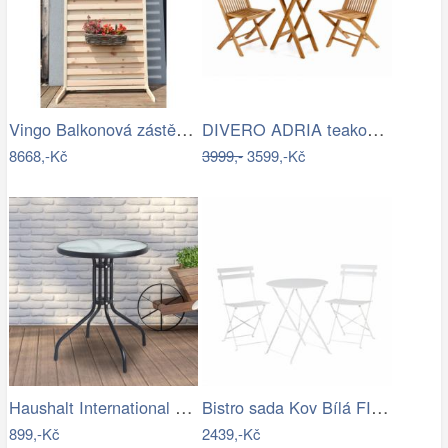
Vingo Balkonová zástěna Rozměry: 100x5…
DIVERO ADRIA teakový balkonový set 3 ks
8668,-Kč
3999,-
3599,-Kč
Haushalt International Balkonový stolek…
Bistro sada Kov Bílá FIORI
899,-Kč
2439,-Kč