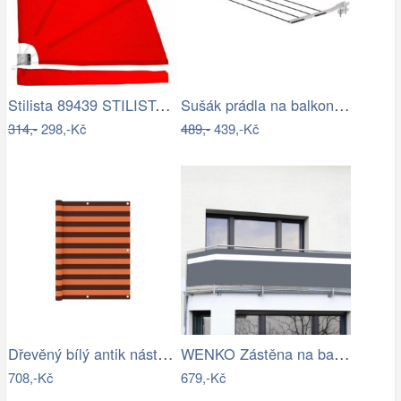
Stilista 89439 STILISTA Balkonová…
Sušák prádla na balkonové zábradlí Ring
314,-
298,-Kč
489,-
439,-Kč
Dřevěný bílý antik nástěnný držák na…
WENKO Zástěna na balkon Antracit s…
708,-Kč
679,-Kč