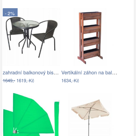
- 2%
zahradní balkonový bistro set NINA…
Vertikální záhon na balkón- RJ
1649,-
1619,-Kč
1634,-Kč