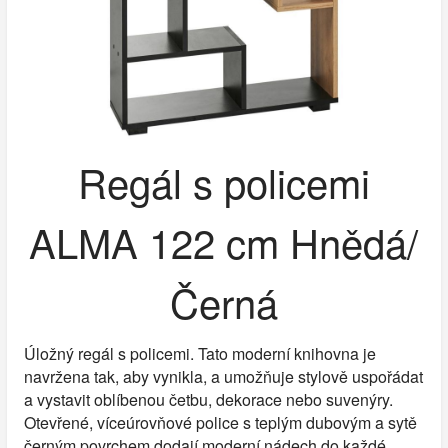
Regál s policemi
ALMA 122 cm Hnědá/
Černá
Úložný regál s policemi. Tato moderní knihovna je
navržena tak, aby vynikla, a umožňuje stylově uspořádat
a vystavit oblíbenou četbu, dekorace nebo suvenýry.
Otevřené, víceúrovňové police s teplým dubovým a sytě
černým povrchem dodají moderní nádech do každé