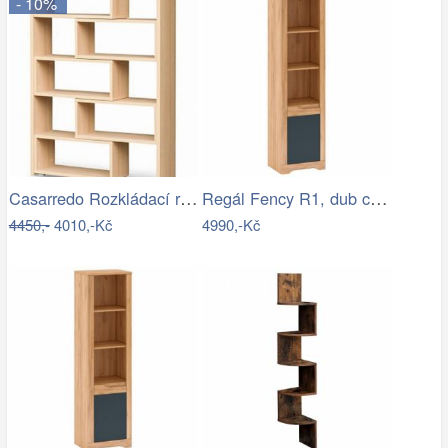
- 10%
Casarredo Rozkládací regál KAROL 2…
Regál Fency R1, dub craft zlatý /…
4450,-
4010,-Kč
4990,-Kč