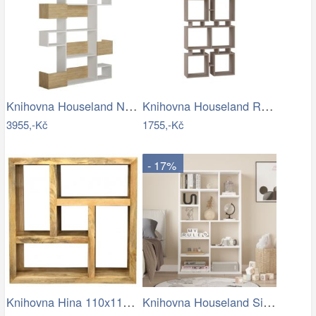
Knihovna Houseland Niho bílá/dub…
Knihovna Houseland Rail mocha
3955,-Kč
1755,-Kč
- 17%
Knihovna Hina 110x110x35 z mangového…
Knihovna Houseland Sia bílá