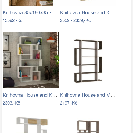
Knihovna 85x160x35 z masivu mango
Knihovna Houseland KARMATO dub přírodní
13592,-Kč
2559,-
2359,-Kč
Knihovna Houseland KARMATO bílá
Knihovna Houseland Mito tmavě hnědá…
2303,-Kč
2197,-Kč