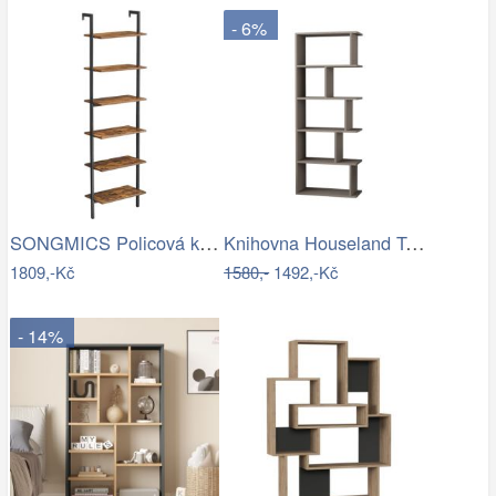
- 6%
SONGMICS Policová knihovna Vasagle…
Knihovna Houseland Tapi mocha
1809,-Kč
1580,-
1492,-Kč
- 14%