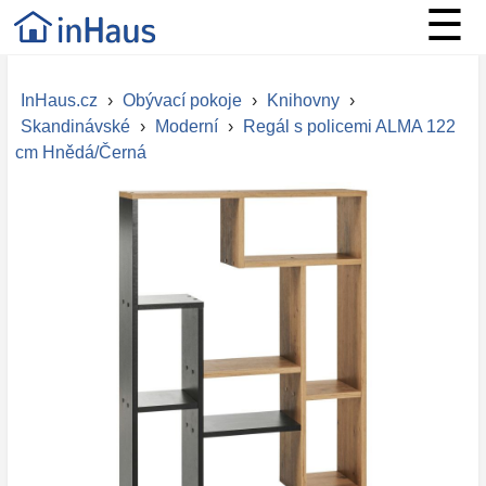
☰
InHaus.cz
›
Obývací pokoje
›
Knihovny
›
Skandinávské
›
Moderní
›
Regál s policemi ALMA 122
cm Hnědá/Černá