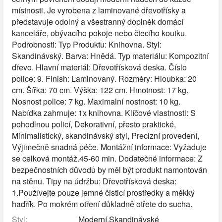
místnosti. Je vyrobena z laminované dřevotřísky a
představuje odolný a všestranný doplněk domácí
kanceláře, obývacího pokoje nebo čtecího koutku.
Podrobnosti: Typ Produktu: Knihovna. Styl:
Skandinávský. Barva: Hnědá. Typ materiálu: Kompozitní
dřevo. Hlavní materiál: Dřevotřísková deska. Číslo
police: 9. Finish: Laminovaný. Rozměry: Hloubka: 20
cm. Šířka: 70 cm. Výška: 122 cm. Hmotnost: 17 kg.
Nosnost police: 7 kg. Maximalní nostnost: 10 kg.
Nabídka zahrnuje: 1x knihovna. Klíčové vlastnosti: S
pohodlnou policí, Dekorativní, přesto praktické,
Minimalistický, skandinávský styl, Precizní provedení,
Výjimečně snadná péče. Montážní informace: Vyžaduje
se celková montáž.45-60 min. Dodatečné informace: Z
bezpečnostních důvodů by měl být produkt namontován
na stěnu. Tipy na údržbu: Dřevotřísková deska:
1.Používejte pouze jemné čisticí prostředky a měkký
hadřík. Po mokrém otření důkladně otřete do sucha.
Styl:
Moderní,Skandinávské