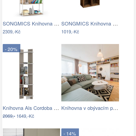
SONGMICS Knihovna Vasagle Memor 60 cm…
SONGMICS Knihovna Vasagle Heros hnědá
2309,-Kč
1019,-Kč
- 20%
Knihovna Als Cordoba White
Knihovna v obývacím pokoji
2069,-
1649,-Kč
- 14%