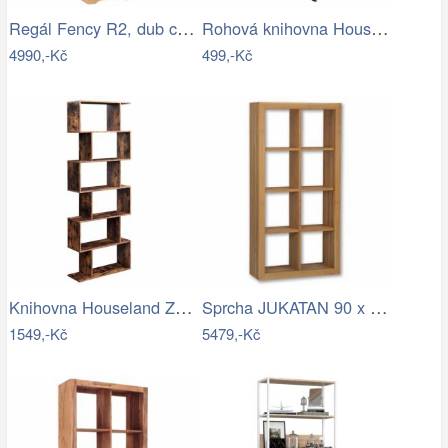
Regál Fency R2, dub craft zlatý /…
Rohová knihovna Houseland Cora hnědá…
4990,-Kč
499,-Kč
Knihovna Houseland Zdelia hnědo-černá
Sprcha JUKATAN 90 x 90 x 185 cm Zlatá
1549,-Kč
5479,-Kč