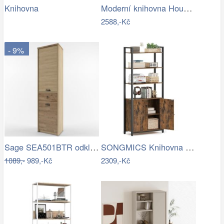
Moderní knihovna Houseland Half dub…
Knihovna
2588,-Kč
- 9%
Sage SEA501BTR odklepávač na kávu
SONGMICS Knihovna Vasagle Memor 60 cm…
1089,-
989,-Kč
2309,-Kč