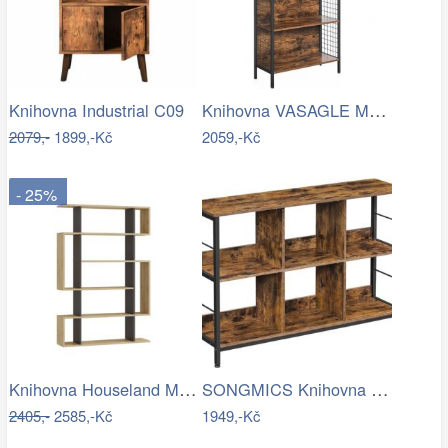
Knihovna VASAGLE Monica hnědá/černá
Knihovna Industrial C09
2079,-
1899,-Kč
2059,-Kč
- 25%
Knihovna Houseland Mito dub safírový…
SONGMICS Knihovna Vasagle Lumoir hnědá…
2405,-
2585,-Kč
1949,-Kč