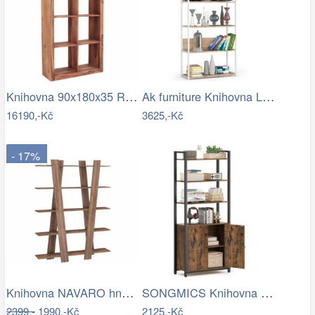
Knihovna 90x180x35 Rami z indického…
Ak furniture Knihovna Loft s kovovým…
16190,-Kč
3625,-Kč
- 17%
Knihovna NAVARO hnědá/černá LLS062B01V1
SONGMICS Knihovna Vasagle Memor 60 cm…
2399,-
1990,-Kč
2125,-Kč