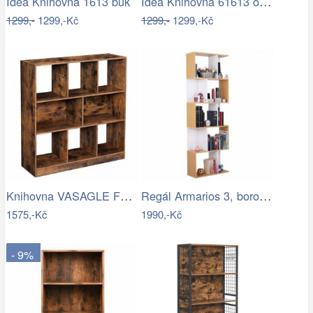
Idea Knihovna 61613 ořech
Idea Knihovna 1613 buk
1299,-
1299,-Kč
1299,-
1299,-Kč
Knihovna VASAGLE Feliatta hnědá/černá
Regál Armarios 3, borovice / bílá
1575,-Kč
1990,-Kč
- 9%