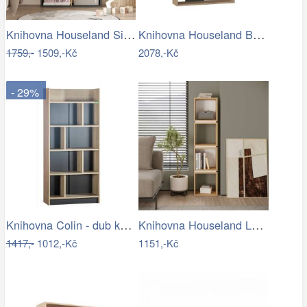
Knihovna Houseland Sia dub Castello…
Knihovna Houseland BARCE dub přírodní…
1759,-
1509,-Kč
2078,-Kč
- 29%
Knihovna Colin - dub kestína/šedá
Knihovna Houseland Lofty 4 dub safírový…
1417,-
1012,-Kč
1151,-Kč