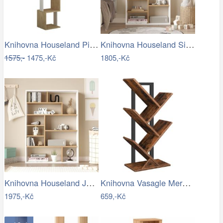
Knihovna Houseland Piri dub přírodní…
Knihovna Houseland Sia dub Castello/bílá
1575,-
1475,-Kč
1805,-Kč
Knihovna Houseland Juno dub Castello…
Knihovna Vasagle Mergo 71 cm hnědá
1975,-Kč
659,-Kč