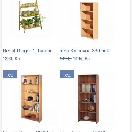
Regál Dinger 1, bambus + dárek
Idea Knihovna 330 buk
1390,-Kč
1499,-
1499,-Kč
- 8%
- 8%