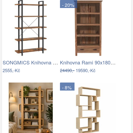
- 20%
SONGMICS Knihovna Lusa hnědá
Knihovna Rami 90x180x35 z indického…
2555,-Kč
24490,-
19590,-Kč
- 8%