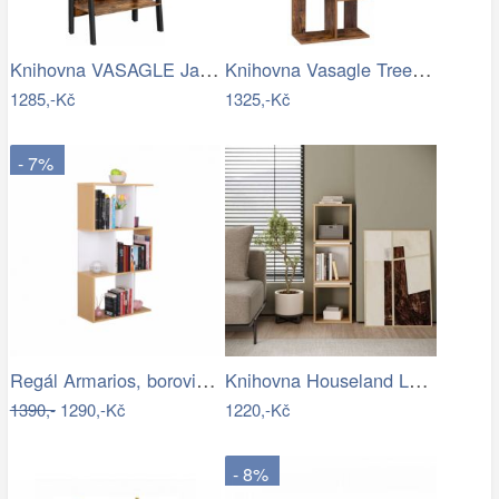
Knihovna VASAGLE Jannike hnědá/černá
Knihovna Vasagle Tree hnědá/černá
1285,-Kč
1325,-Kč
- 7%
Regál Armarios, borovice / bílá
Knihovna Houseland Lofty 3 dub safírový…
1390,-
1290,-Kč
1220,-Kč
- 8%