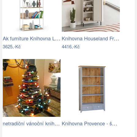
Ak furniture Knihovna Loft s kovovým…
Knihovna Houseland Frem pískovec
3625,-Kč
4416,-Kč
netradiční vánoční knihovna
Knihovna Provence - šedá.jpg