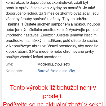
konstrukce, je doporučeno, zkontrolovat, zdali byl
produkt správně sestaven 2 týdny po montáži. Je také
doporučeno jednou za 3 měsíce zkontrolovat, zdali jsou
všechny šrouby správně utaženy. Tipy na údržbu:
Tkanina: 1.Čistěte suchým šamponem a mokrou houbou
nebo jemným čisticím prostředkem. 2.Vysávejte pomocí
vhodného nástavce. Železo: 1.Čistěte jemným čisticím
prostředkem a měkkým hadříkem, poté otřete do sucha.
2.Nepoužívejte abrazivní čisticí prostředky, aby nedošlo
k poškrábání. 3.Pro měděné nebo chromované prvky
použijte vhodný lešticí prostředek.
Styl:
Moderní,Etno,Retro
Kategorie:
Barové židle a stoličky
Tento výrobek již bohužel není v
prodeji.
Podívejte se na aktuální zboží v sekci