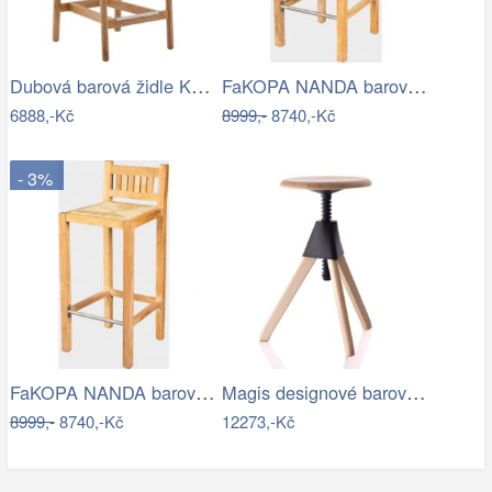
Dubová barová židle Kave Home Yalia s…
FaKOPA NANDA barovka -barová židle z…
6888,-Kč
8999,-
8740,-Kč
- 3%
FaKOPA NANDA barovka - barová židle z…
Magis designové barové židle The Wild…
8999,-
8740,-Kč
12273,-Kč