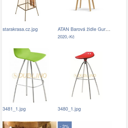
ATAN Barová židle Guru masiv buk - II…
starakrasa.cz.jpg
2020,-Kč
3481_1.jpg
3480_1.jpg
- 3%