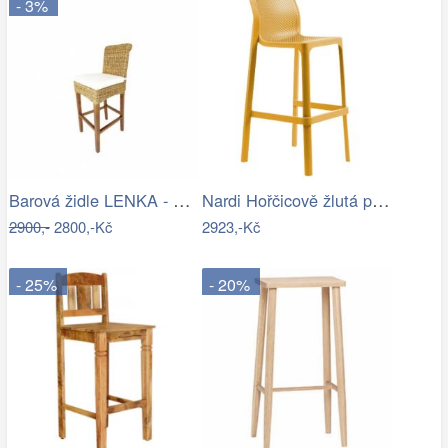
- 3%
Barová židle LENKA - banánový list -…
Nardi Hořčicově žlutá plastová zahradní…
2900,-
2800,-Kč
2923,-Kč
- 25%
- 20%