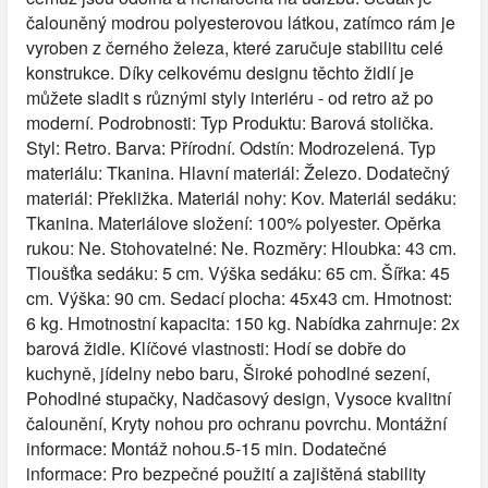
čalouněný modrou polyesterovou látkou, zatímco rám je
vyroben z černého železa, které zaručuje stabilitu celé
konstrukce. Díky celkovému designu těchto židlí je
můžete sladit s různými styly interiéru - od retro až po
moderní. Podrobnosti: Typ Produktu: Barová stolička.
Styl: Retro. Barva: Přírodní. Odstín: Modrozelená. Typ
materiálu: Tkanina. Hlavní materiál: Železo. Dodatečný
materiál: Překližka. Materiál nohy: Kov. Materiál sedáku:
Tkanina. Materiálove složení: 100% polyester. Opěrka
rukou: Ne. Stohovatelné: Ne. Rozměry: Hloubka: 43 cm.
Tloušťka sedáku: 5 cm. Výška sedáku: 65 cm. Šířka: 45
cm. Výška: 90 cm. Sedací plocha: 45x43 cm. Hmotnost:
6 kg. Hmotnostní kapacita: 150 kg. Nabídka zahrnuje: 2x
barová židle. Klíčové vlastnosti: Hodí se dobře do
kuchyně, jídelny nebo baru, Široké pohodlné sezení,
Pohodlné stupačky, Nadčasový design, Vysoce kvalitní
čalounění, Kryty nohou pro ochranu povrchu. Montážní
informace: Montáž nohou.5-15 min. Dodatečné
informace: Pro bezpečné použití a zajištěná stability