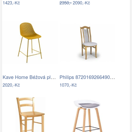
1423,-Kč
2350,-
2090,-Kč
Kave Home Béžová plastová barová židle…
Philips 8720169266490 venkovní nástěnné…
2020,-Kč
1070,-Kč