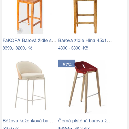
FaKOPA Barová židle s opěradlem z…
Barová židle Hina 45x105x45 z mangového…
8399,-
8200,-Kč
4890,-
3890,-Kč
- 57%
Béžová koženková barová židle Kave Home…
Černá plstěná barová židle Tabanda…
5166,-Kč
13191,-
5653,-Kč