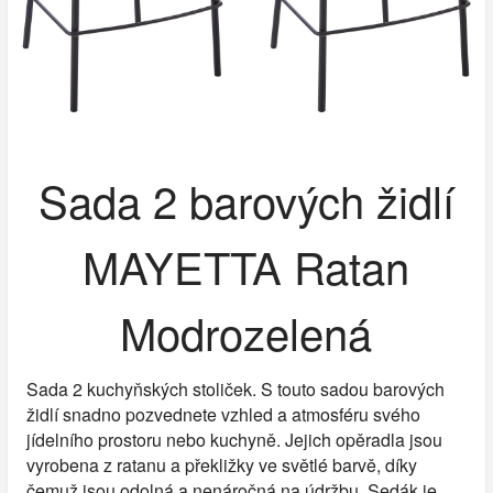
Sada 2 barových židlí
MAYETTA Ratan
Modrozelená
Sada 2 kuchyňských stoliček. S touto sadou barových
židlí snadno pozvednete vzhled a atmosféru svého
jídelního prostoru nebo kuchyně. Jejich opěradla jsou
vyrobena z ratanu a překližky ve světlé barvě, díky
čemuž jsou odolná a nenáročná na údržbu. Sedák je