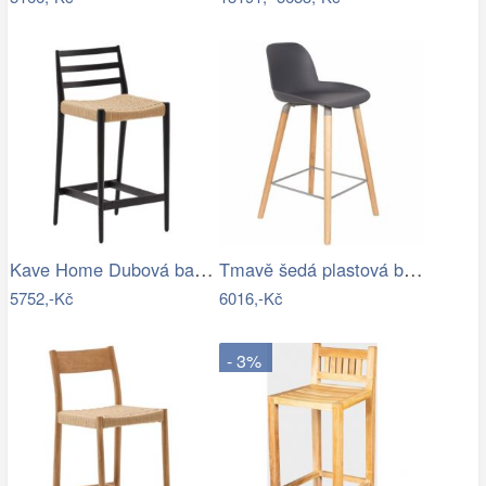
Kave Home Dubová barová židle Analy 70…
Tmavě šedá plastová barová židle ZUIVER…
5752,-Kč
6016,-Kč
- 3%