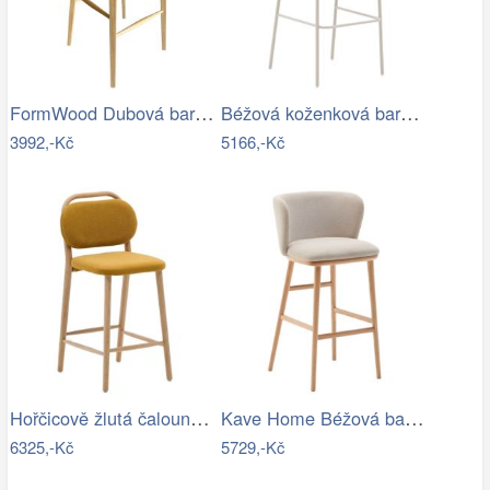
FormWood Dubová barová židle Nora 77 cm…
Béžová koženková barová židle Kave Home…
3992,-Kč
5166,-Kč
Hořčicově žlutá čalouněná barová židle…
Kave Home Béžová barová židle Ciselia…
6325,-Kč
5729,-Kč