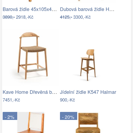
Barová židle 45x105x45 Guru z masivu…
Dubová barová židle Hübsch Folk 72 cm
3890,-
2918,-Kč
4125,-
3300,-Kč
Kave Home Dřevěná barová židle Nina 62…
Jídelní židle K547 Halmar
7451,-Kč
900,-Kč
- 2%
- 20%