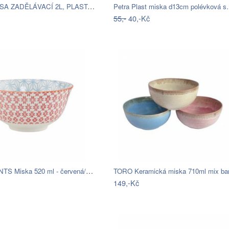
heidrun MÍSA ZADĚLÁVACÍ 2L, PLAST, 22X8…
Petra Plast miska d13cm polévková 
55,-
40,-Kč
ORNAMENTS Miska 520 ml - červená/modrá
TORO Keramická miska 710ml mix ba
149,-Kč