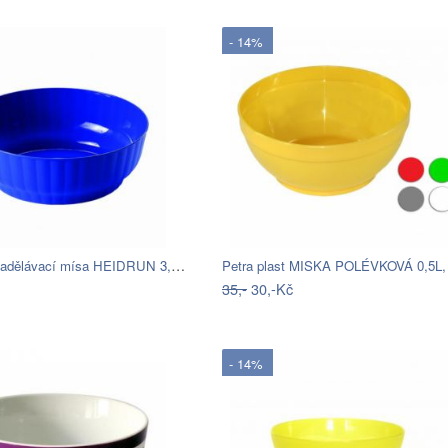
- 14%
Plastová zadělávací mísa HEIDRUN 3,9l…
35,-
30,-Kč
- 14%