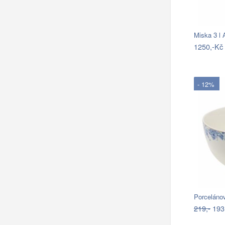
Miska 3 l 
1250,-Kč
- 12%
219,-
193