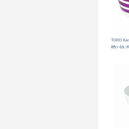
TORO Kera
85,-
69,-