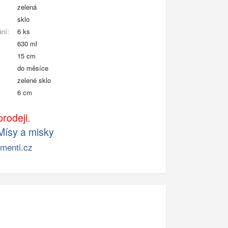
zelená
sklo
ání:
6 ks
630 ml
15 cm
do měsíce
zelené sklo
6 cm
rodeji.
Mísy a misky
menti.cz