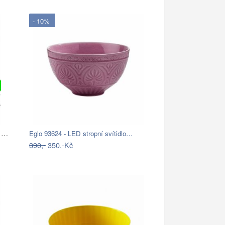
- 10%
Petra plast MISKA POLÉVKOVÁ 0,5L, PLAST
Eglo 93624 - LED stropní svítidlo…
390,-
350,-Kč