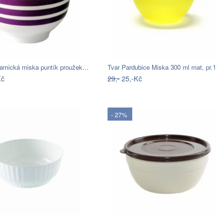
mická miska puntík proužek…
Tvar Pardubice Miska 300 ml mat, pr.
Kč
29,-
25,-Kč
- 27%