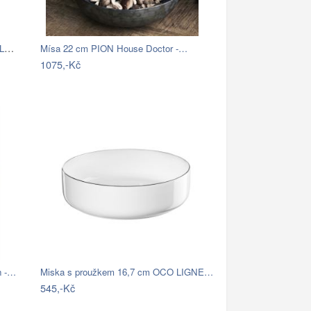
Mísa probarvená ALABASTRO 28 cm Leonardo
Mísa 22 cm PION House Doctor -…
1075,-Kč
n -…
Miska s proužkem 16,7 cm OCO LIGNE…
545,-Kč