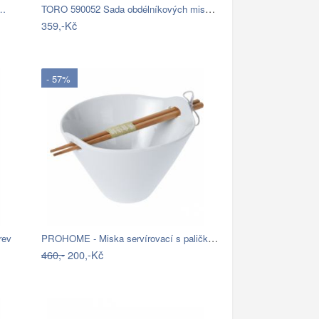
TORO 590052 Sada obdélníkových misek, 3…
s…
359,-Kč
- 57%
PROHOME - Miska servírovací s paličkami…
rev
460,-
200,-Kč