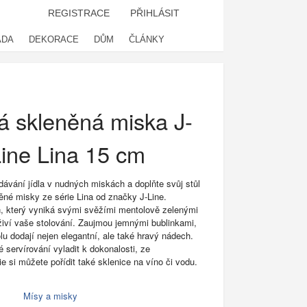
REGISTRACE
PŘIHLÁSIT
ADA
DEKORACE
DŮM
ČLÁNKY
á skleněná miska J-
ine Lina 15 cm
ávání jídla v nudných miskách a doplňte svůj stůl
něné misky ze série Lina od značky J-Line.
, který vyniká svými svěžími mentolově zelenými
živí vaše stolování. Zaujmou jemnými bublinkami,
u dodají nejen elegantní, ale také hravý nádech.
 servírování vyladit k dokonalosti, ze
e si můžete pořídit také sklenice na víno či vodu.
Mísy a misky