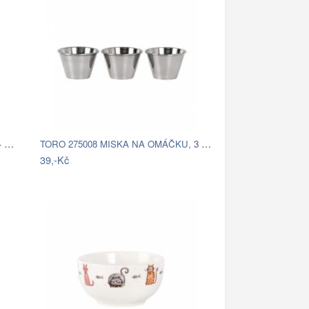
Hnědá antik dřevěná dekorační miska - Ø…
TORO 275008 MISKA NA OMÁČKU, 3 KS, NEREZ
39,-Kč