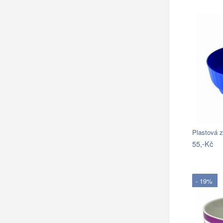
55,-Kč
- 19%