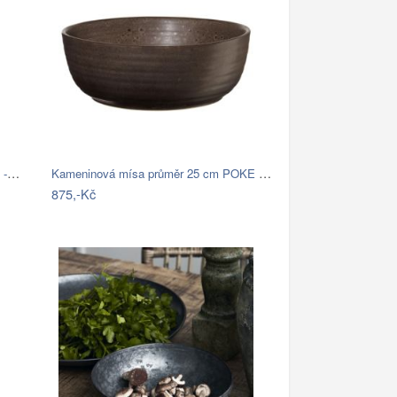
Miska 13 cm GRANDE ASA Selection - bílá
Kameninová mísa průměr 25 cm POKE BOWLS…
875,-Kč