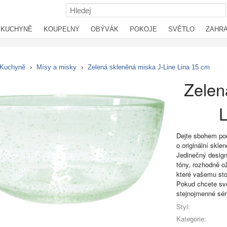
KUCHYNĚ
KOUPELNY
OBÝVÁK
POKOJE
SVĚTLO
ZAHR
Kuchyně
›
Mísy a misky
›
Zelená skleněná miska J-Line Lina 15 cm
Zelen
L
Dejte sbohem pod
o originální skle
Jedinečný design
tóny, rozhodně o
které vašemu stol
Pokud chcete své
stejnojmenné séri
Styl:
Kategorie: