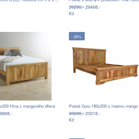
39290,-
29468,-
Kč
- 25%
0x200 Hina z mangového dřeva
Postel Guru 180x200 z masivu mango
9868,-
30690,-
23018,-
Kč