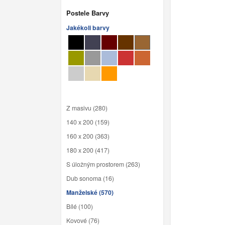
Postele Barvy
Jakékoli barvy
Z masivu (280)
140 x 200 (159)
160 x 200 (363)
180 x 200 (417)
S úložným prostorem (263)
Dub sonoma (16)
Manželské (570)
Bílé (100)
Kovové (76)