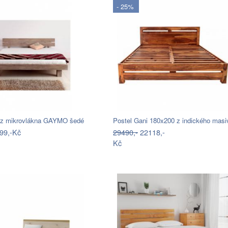
- 25%
 z mikrovlákna GAYMO šedé
Postel Gani 180x200 z indického mas
99,-Kč
29490,-
22118,-
Kč