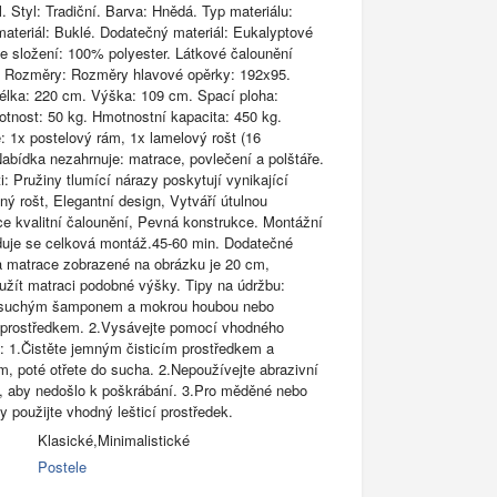
 Styl: Tradiční. Barva: Hnědá. Typ materiálu:
materiál: Buklé. Dodatečný materiál: Eukalyptové
ve složení: 100% polyester. Látkové čalounění
. Rozměry: Rozměry hlavové opěrky: 192x95.
élka: 220 cm. Výška: 109 cm. Spací ploha:
nost: 50 kg. Hmotnostní kapacita: 450 kg.
: 1x postelový rám, 1x lamelový rošt (16
 Nabídka nezahrnuje: matrace, povlečení a polštáře.
i: Pružiny tlumící nárazy poskytují vynikající
ý rošt, Elegantní design, Vytváří útulnou
e kvalitní čalounění, Pevná konstrukce. Montážní
duje se celková montáž.45-60 min. Dodatečné
 matrace zobrazené na obrázku je 20 cm,
žít matraci podobné výšky. Tipy na údržbu:
e suchým šamponem a mokrou houbou nebo
 prostředkem. 2.Vysávejte pomocí vhodného
: 1.Čistěte jemným čisticím prostředkem a
 poté otřete do sucha. 2.Nepoužívejte abrazivní
ky, aby nedošlo k poškrábání. 3.Pro měděné nebo
 použijte vhodný lešticí prostředek.
Klasické,Minimalistické
Postele