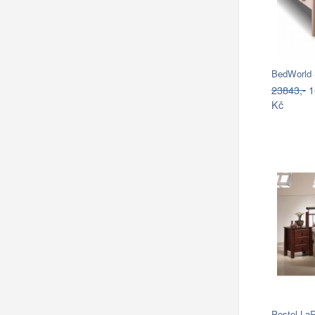
BedWorld
23843,-
1
Kč