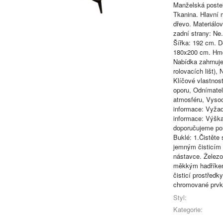
Manželská postel.
Tkanina. Hlavní 
dřevo. Materiálo
zadní strany: Ne
Šířka: 192 cm. D
180x200 cm. Hmot
Nabídka zahrnuje
rolovacích lišt),
Klíčové vlastnost
oporu, Odnímateln
atmosféru, Vysoc
informace: Vyža
informace: Výška
doporučujeme pou
Buklé: 1.Čistět
jemným čisticím
nástavce. Železo
měkkým hadříkem,
čisticí prostřed
chromované prvky
Styl:
Kategorie: