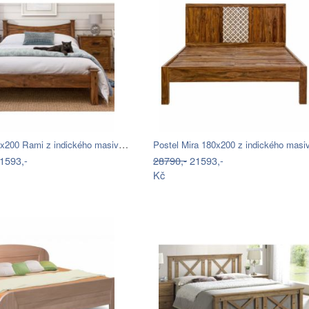
Postel 180x200 Rami z indického masivu…
Postel Mira 180x200 z indického mas
1593,-
28790,-
21593,-
Kč