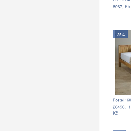
8967,-Kč
- 25%
Postel 16
26490,-
1
Kč