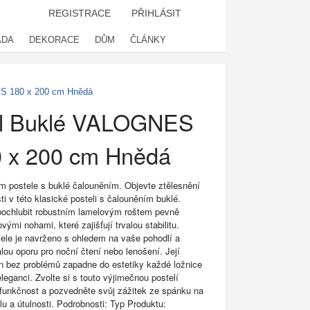
REGISTRACE
PŘIHLÁSIT
ADA
DEKORACE
DŮM
ČLÁNKY
S 180 x 200 cm Hnědá
el Buklé VALOGNES
 x 200 cm Hnědá
ám postele s buklé čalouněním. Objevte ztělesnění
ti v této klasické posteli s čalouněním buklé.
pochlubit robustním lamelovým roštem pevně
mi nohami, které zajišťují trvalou stabilitu.
ele je navrženo s ohledem na vaše pohodlí a
lou oporu pro noční čtení nebo lenošení. Její
 bez problémů zapadne do estetiky každé ložnice
 eleganci. Zvolte si s touto výjimečnou postelí
i funkčnost a pozvedněte svůj zážitek ze spánku na
u a útulnosti. Podrobnosti: Typ Produktu: