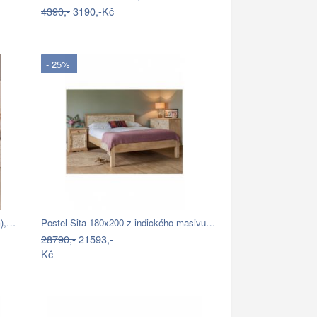
4390,-
3190,-Kč
- 25%
m),…
Postel Sita 180x200 z indického masivu…
28790,-
21593,-
Kč