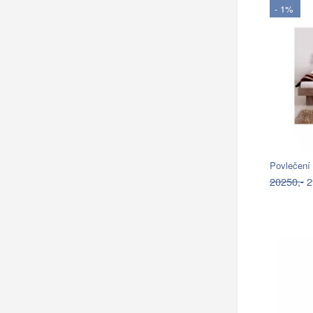
- 1%
Povlečení
20250,-
2