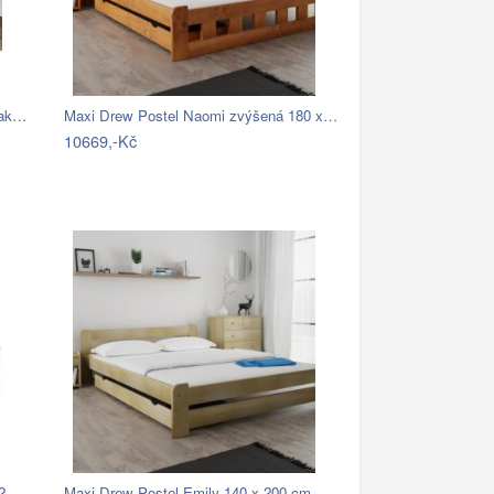
eak…
Maxi Drew Postel Naomi zvýšená 180 x…
10669,-Kč
Postel s úložným prostorem Tina 180x200…
Maxi Drew Postel Emily 140 x 200 cm,…