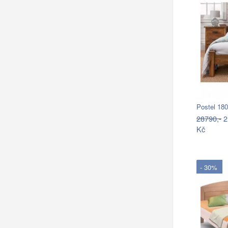
28790,-
2
Kč
- 30%