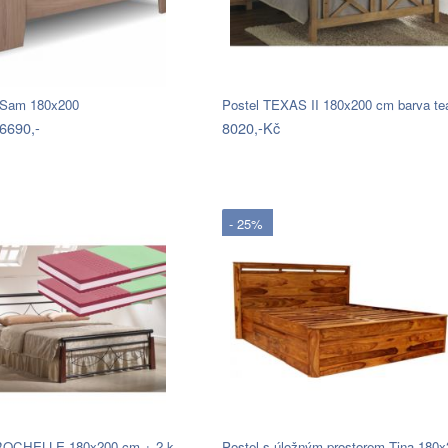
 Sam 180x200
Postel TEXAS II 180x200 cm barva t
6690,-
8020,-Kč
- 25%
Postel LaROCHELLE 180x200 cm + 2 ks…