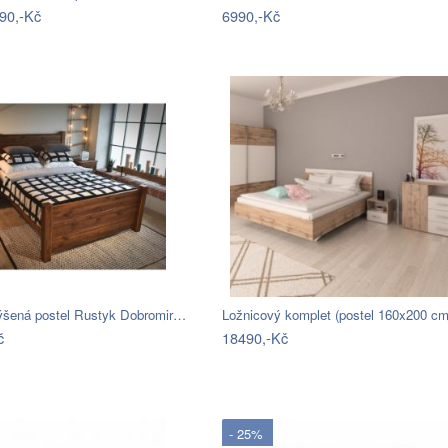
90,-Kč
6990,-Kč
ýšená postel Rustyk Dobromir…
Ložnicový komplet (postel 160x200 c
č
18490,-Kč
- 25%