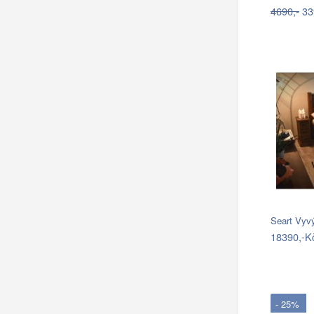
4690,-
33
Seart Vyv
18390,-K
- 25%