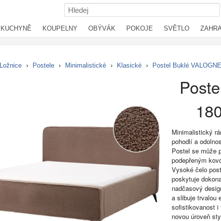
KUCHYNĚ
KOUPELNY
OBÝVÁK
POKOJE
SVĚTLO
ZAHR
Ložnice
›
Postele
›
Minimalistické
›
Klasické
›
Postel Buklé VALOGNE
Post
180
Minimalistický r
pohodlí a odolnos
Postel se může 
podepřeným kovový
Vysoké čelo post
poskytuje dokona
nadčasový design
a slibuje trvalou
sofistikovanost 
novou úroveň styl