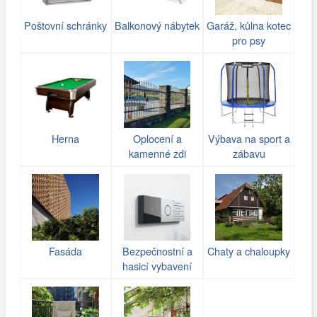
Poštovní schránky
Balkonový nábytek
Garáž, kůlna kotec
pro psy
Herna
Oplocení a
Výbava na sport a
kamenné zdi
zábavu
(gabiony)
Fasáda
Bezpečnostní a
Chaty a chaloupky
hasicí vybavení