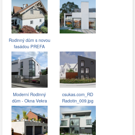
Rodinný dům s novou
fasádou PREFA
Moderní Rodinný
csukas.com_RD
dům - Okna Vekra
Radotin_009.jpg